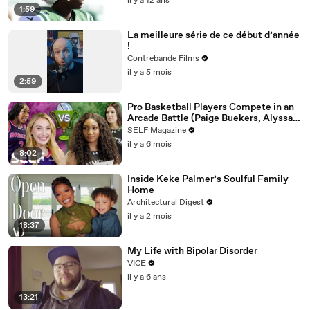
il y a 12 ans
1:59
La meilleure série de ce début d’année
!
Contrebande Films
il y a 5 mois
2:59
Pro Basketball Players Compete in an
Arcade Battle (Paige Buekers, Alyssa
Thomas & More)
SELF Magazine
il y a 6 mois
8:02
Inside Keke Palmer’s Soulful Family
Home
Architectural Digest
il y a 2 mois
18:37
My Life with Bipolar Disorder
VICE
il y a 6 ans
13:21