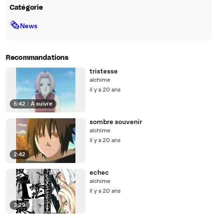
Catégorie
🗞
News
Recommandations
tristesse
alchime
il y a 20 ans
5:42
|
À suivre
sombre souvenir
alchime
il y a 20 ans
2:42
echec
alchime
il y a 20 ans
3:29