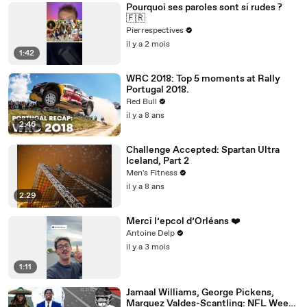
Pourquoi ses paroles sont si rudes ?
🇫🇷
Pierrespectives
il y a 2 mois
1:42
WRC 2018: Top 5 moments at Rally
Portugal 2018.
Red Bull
il y a 8 ans
2:46
Challenge Accepted: Spartan Ultra
Iceland, Part 2
Men's Fitness
il y a 8 ans
2:29
Merci l’epcol d’Orléans ❤️
Antoine Delp
il y a 3 mois
1:11
Jamaal Williams, George Pickens,
Marquez Valdes-Scantling: NFL Week