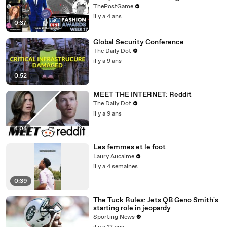
17 Game Day Fashion Winners
ThePostGame
il y a 4 ans
0:37
Global Security Conference
The Daily Dot
il y a 9 ans
0:52
MEET THE INTERNET: Reddit
The Daily Dot
il y a 9 ans
4:04
Les femmes et le foot
Laury Aucalme
il y a 4 semaines
0:39
The Tuck Rules: Jets QB Geno Smith's
starting role in jeopardy
Sporting News