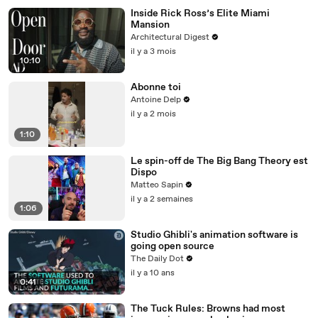
Inside Rick Ross’s Elite Miami
Mansion
Architectural Digest
il y a 3 mois
10:10
Abonne toi
Antoine Delp
il y a 2 mois
1:10
Le spin-off de The Big Bang Theory est
Dispo
Matteo Sapin
il y a 2 semaines
1:06
Studio Ghibli's animation software is
going open source
The Daily Dot
il y a 10 ans
0:41
The Tuck Rules: Browns had most