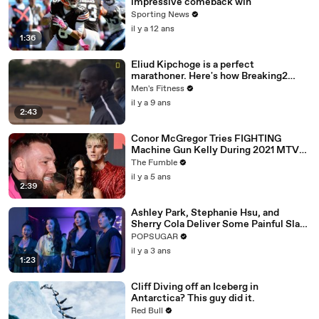
impressive comeback win
Sporting News
il y a 12 ans
1:36
Eliud Kipchoge is a perfect
marathoner. Here's how Breaking2
scientists made him faster.
Men's Fitness
il y a 9 ans
2:43
Conor McGregor Tries FIGHTING
Machine Gun Kelly During 2021 MTV
VMA’s
The Fumble
il y a 5 ans
2:39
Ashley Park, Stephanie Hsu, and
Sherry Cola Deliver Some Painful Slaps
in Hilarious "Joy Ride" Clip
POPSUGAR
il y a 3 ans
1:23
Cliff Diving off an Iceberg in
Antarctica? This guy did it.
Red Bull