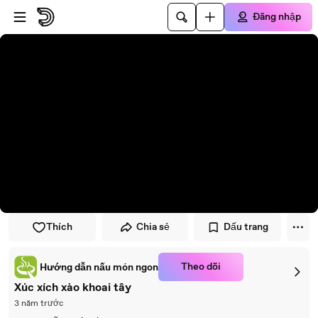
Đi đến trình phát
Đi đến nội dung chính
Đăng nhập
Thích
Chia sẻ
Dấu trang
Theo dõi
Hướng dẫn nấu món ngon
Xúc xích xào khoai tây
3 năm trước