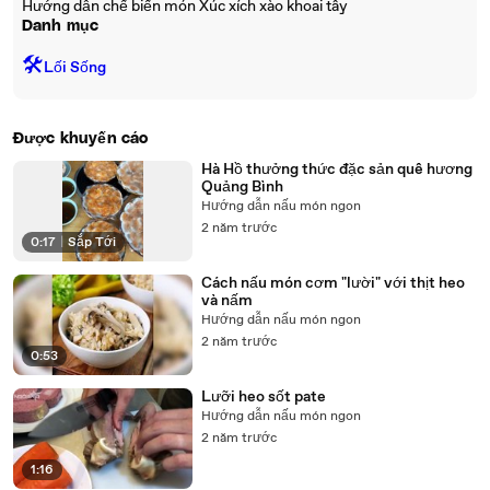
Hướng dẫn chế biến món Xúc xích xào khoai tây
Danh mục
🛠️
Lối Sống
Được khuyến cáo
Hà Hồ thưởng thức đặc sản quê hương
Quảng Bình
Hướng dẫn nấu món ngon
2 năm trước
0:17
|
Sắp Tới
Cách nấu món cơm "lười" với thịt heo
và nấm
Hướng dẫn nấu món ngon
2 năm trước
0:53
Lưỡi heo sốt pate
Hướng dẫn nấu món ngon
2 năm trước
1:16