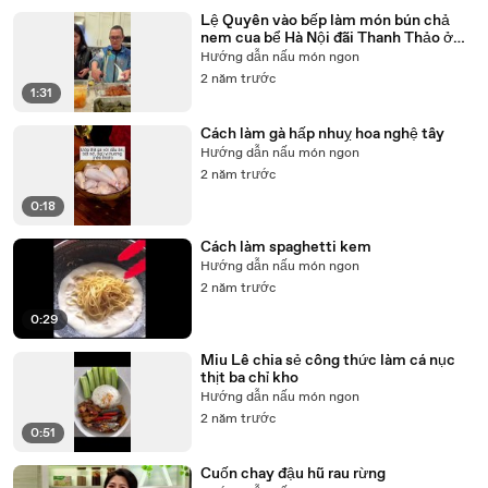
Lệ Quyên vào bếp làm món bún chả
nem cua bể Hà Nội đãi Thanh Thảo ở
Mỹ
Hướng dẫn nấu món ngon
2 năm trước
1:31
Cách làm gà hấp nhuỵ hoa nghệ tây
Hướng dẫn nấu món ngon
2 năm trước
0:18
Cách làm spaghetti kem
Hướng dẫn nấu món ngon
2 năm trước
0:29
Miu Lê chia sẻ công thức làm cá nục
thịt ba chỉ kho
Hướng dẫn nấu món ngon
2 năm trước
0:51
Cuốn chay đậu hũ rau rừng