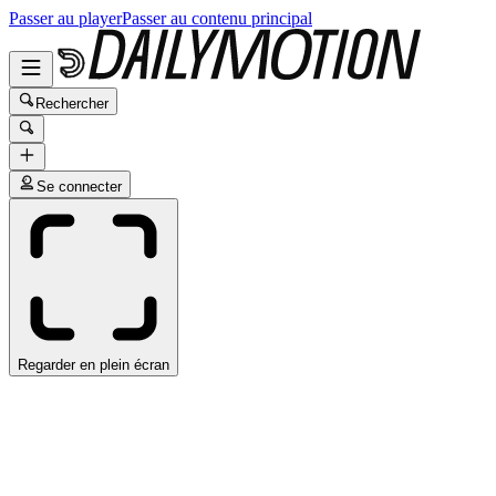
Passer au player
Passer au contenu principal
Rechercher
Se connecter
Regarder en plein écran