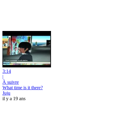
3:14
|
À suivre
What time is it there?
Juju
il y a 19 ans