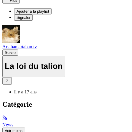
Plus
Ajouter à la playlist
Signaler
Artaban artaban.tv
Suivre
La loi du talion
il y a 17 ans
Catégorie
🗞
News
Voir moins