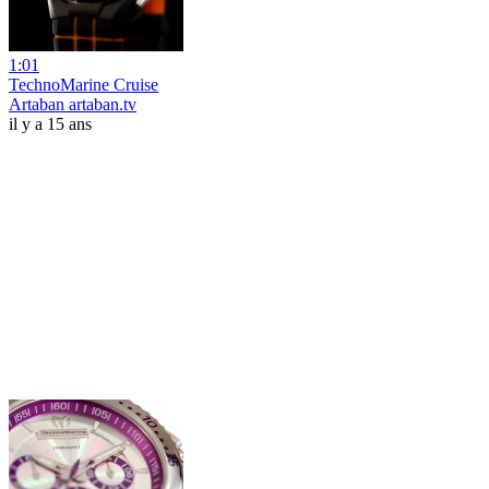
1:01
TechnoMarine Cruise
Artaban artaban.tv
il y a 15 ans