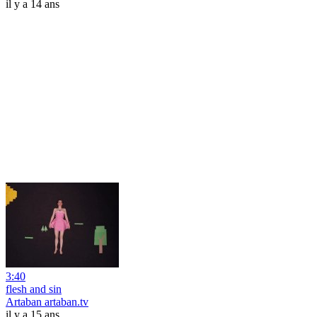
il y a 14 ans
3:40
flesh and sin
Artaban artaban.tv
il y a 15 ans