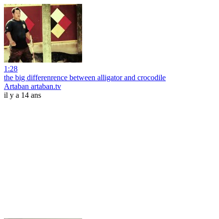
1:28
the big differenrence between alligator and crocodile
Artaban artaban.tv
il y a 14 ans