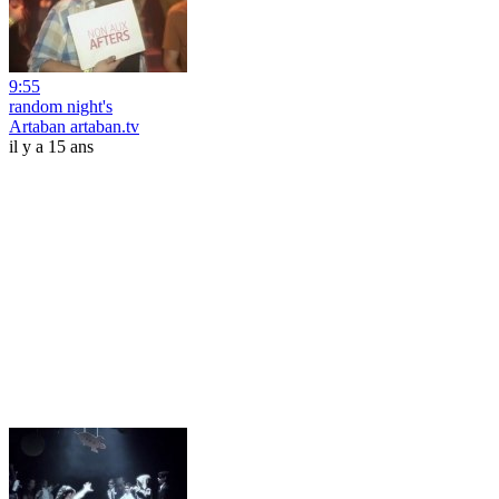
9:55
random night's
Artaban artaban.tv
il y a 15 ans