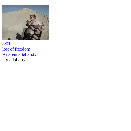
8:01
lost of freedom
Artaban artaban.tv
il y a 14 ans