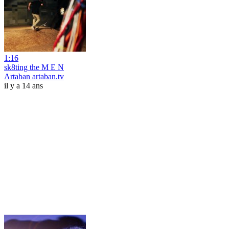
1:16
sk8ting the M E N
Artaban artaban.tv
il y a 14 ans