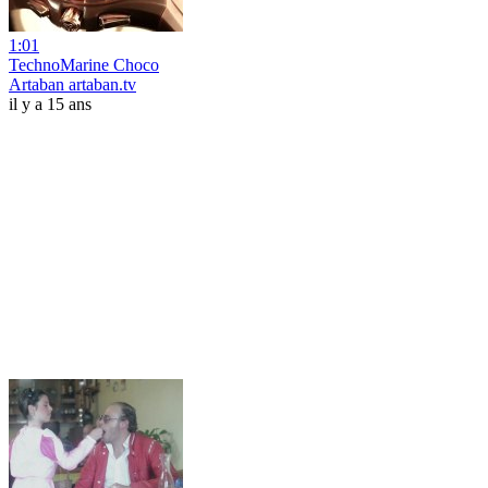
1:01
TechnoMarine Choco
Artaban artaban.tv
il y a 15 ans