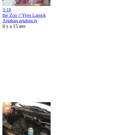
3:18
the Zoo // Yves Larock
Artaban artaban.tv
il y a 15 ans