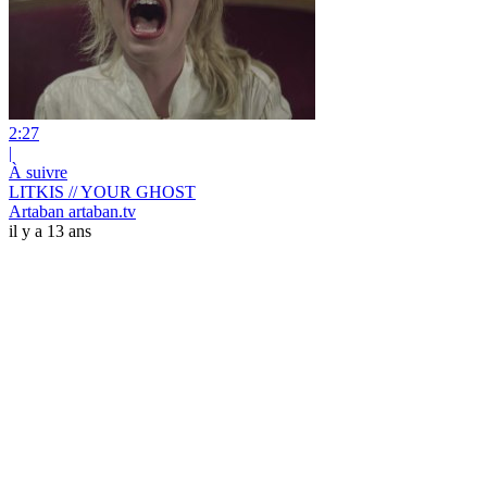
2:27
|
À suivre
LITKIS // YOUR GHOST
Artaban artaban.tv
il y a 13 ans