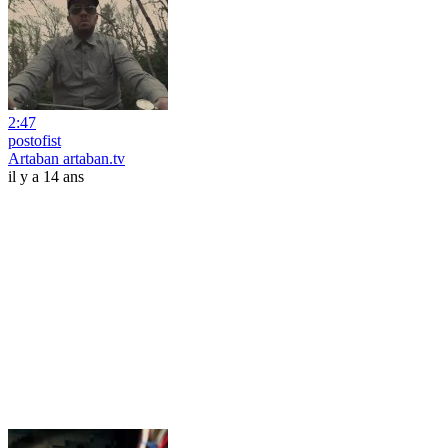
2:47
postofist
Artaban artaban.tv
il y a 14 ans