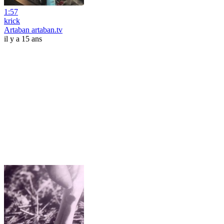
1:57
krick
Artaban artaban.tv
il y a 15 ans