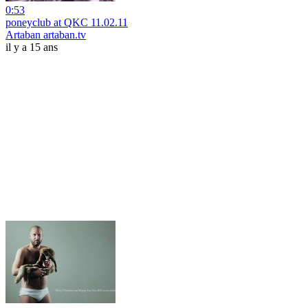
0:53
poneyclub at QKC 11.02.11
Artaban artaban.tv
il y a 15 ans