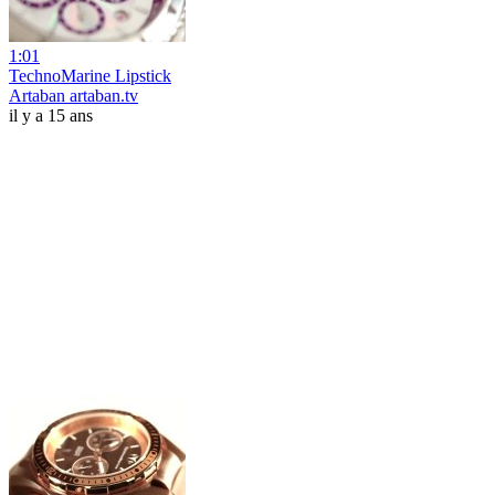
1:01
TechnoMarine Lipstick
Artaban artaban.tv
il y a 15 ans