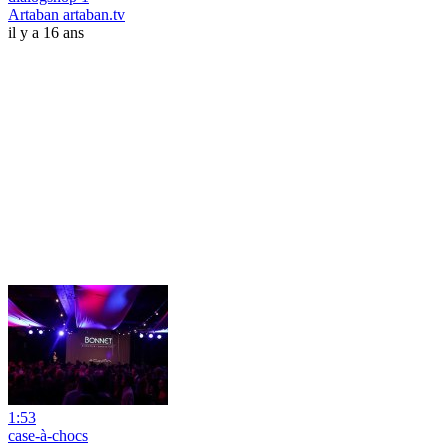
Artaban artaban.tv
il y a 16 ans
1:53
case-à-chocs