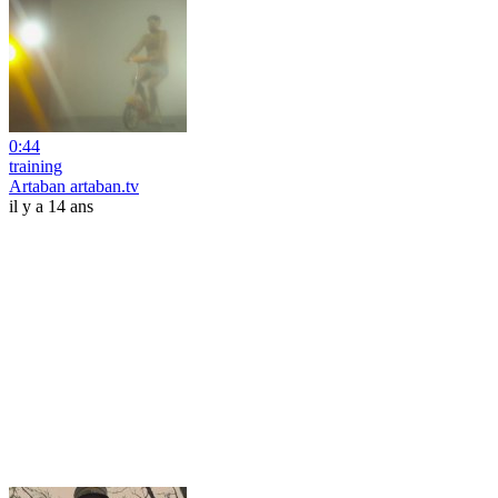
0:44
training
Artaban artaban.tv
il y a 14 ans