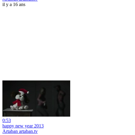
il y a 16 ans
0:53
happy new year 2013
Artaban artaban.tv