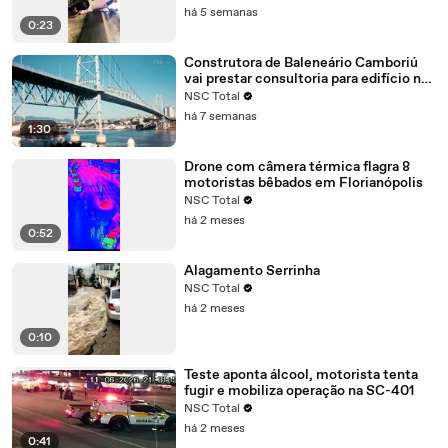
há 5 semanas
0:23
Construtora de Baleneário Camboriú
vai prestar consultoria para edifício no
Centro de Florianópolis
NSC Total
há 7 semanas
1:30
Drone com câmera térmica flagra 8
motoristas bêbados em Florianópolis
NSC Total
há 2 meses
0:52
Alagamento Serrinha
NSC Total
há 2 meses
0:10
Teste aponta álcool, motorista tenta
fugir e mobiliza operação na SC-401
NSC Total
há 2 meses
0:41