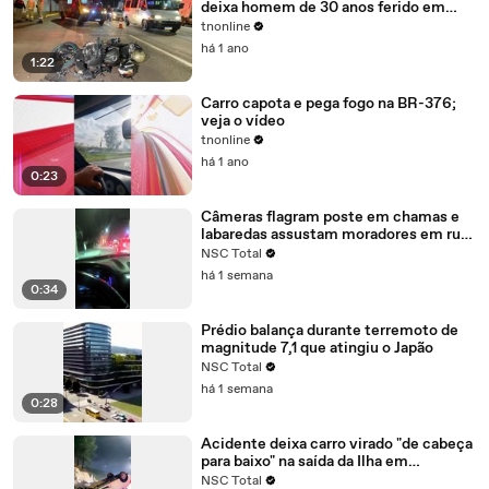
deixa homem de 30 anos ferido em
Apucarana
tnonline
há 1 ano
1:22
Carro capota e pega fogo na BR-376;
veja o vídeo
tnonline
há 1 ano
0:23
Câmeras flagram poste em chamas e
labaredas assustam moradores em rua
movimentada de Joinville
NSC Total
há 1 semana
0:34
Prédio balança durante terremoto de
magnitude 7,1 que atingiu o Japão
NSC Total
há 1 semana
0:28
Acidente deixa carro virado "de cabeça
para baixo" na saída da Ilha em
Florianópolis
NSC Total