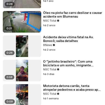
há 1 ano
0:26
Óleo na pista faz carro deslizar e causar
acidente em Blumenau
NSC Total
há 2 anos
0:21
Acidente deixa vítima fatal na Av.
Bonocô; saiba detalhes
BNews
há 2 anos
0:26
O “jeitinho brasileiro”: Com uma
bicicleta e um sonho, imigrante
siberiano tenta vida em Florianópolis
NSC Total
há 3 dias
0:58
Motorista detona carrão, tenta
atropelar pedestres e acaba preso após
admitir uso de cocaína em SC
NSC Total
há 1 semana
0:09