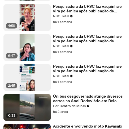
Pesquisadora da UFSC faz vaquinha e
vira polêmica após publicação de
influenciadora digital
NSC Total
há 1 semana
4:58
Pesquisadora da UFSC faz vaquinha e
vira polêmica após publicação de
influenciadora digital. Confira o vídeo
NSC Total
há 1 semana
9:47
Pesquisadora da UFSC faz vaquinha e
vira polêmica após publicação de
influenciadora digital. Influencers se
NSC Total
manifestam e tomam lados:
há 1 semana
2:45
Ônibus desgovernado atinge diversos
carros no Anel Rodoviário em Belo
Horizonte
Por Dentro de Minas
há 2 anos
0:33
Acidente envolvendo moto Kawasaki