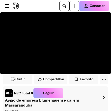
Pular para o player
Ir para o conteúdo principal
Conectar
Curtir
Compartilhar
Favorito
Seguir
NSC Total
Avião de empresa blumenauense cai em
Massaranduba