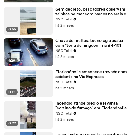
Sem decreto, pescadores observam
tainhas no mar com barcos na areia e
redes guardadas
NSC Total
há 2 meses
0:55
Chuva de multas: tecnologia acaba
com "terra de ninguém" na BR-101
NSC Total
há 2 meses
1:29
Florianópolis amanhece travada com
acidente na Via Expressa
NSC Total
há 2 meses
0:12
Incêndio atinge prédio e levanta
"cortina de fumaça" em Florianópolis
NSC Total
há 2 meses
0:22
Lanço histórico resulta na captura de