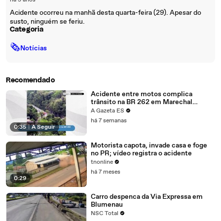
há 3 anos
Acidente ocorreu na manhã desta quarta-feira (29). Apesar do
susto, ninguém se feriu.
Categoria
🗞
Notícias
Recomendado
Acidente entre motos complica
trânsito na BR 262 em Marechal
Floriano
A Gazeta ES
há 7 semanas
0:35
|
A Seguir
Motorista capota, invade casa e foge
no PR; vídeo registra o acidente
tnonline
há 7 meses
0:29
Carro despenca da Via Expressa em
Blumenau
NSC Total