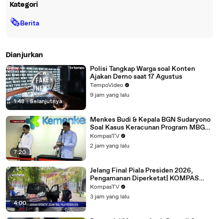
Kategori
🗞
Berita
Dianjurkan
Polisi Tangkap Warga soal Konten
Ajakan Demo saat 17 Agustus
TempoVideo
9 jam yang lalu
1:48
|
Selanjutnya
Menkes Budi & Kepala BGN Sudaryono
Soal Kasus Keracunan Program MBG
hingga Dugaan Unsur Sabotase
KompasTV
2 jam yang lalu
7:20
Jelang Final Piala Presiden 2026,
Pengamanan Diperketat| KOMPAS
SIANG
KompasTV
3 jam yang lalu
4:00