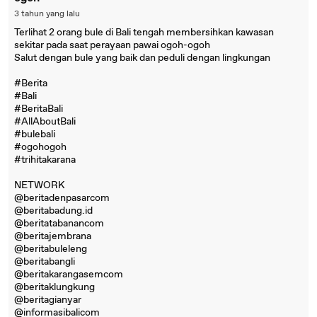
3 tahun yang lalu
Terlihat 2 orang bule di Bali tengah membersihkan kawasan
sekitar pada saat perayaan pawai ogoh-ogoh
Salut dengan bule yang baik dan peduli dengan lingkungan
#Berita
#Bali
#BeritaBali
#AllAboutBali
#bulebali
#ogohogoh
#trihitakarana
NETWORK
@beritadenpasarcom
@beritabadung.id
@beritatabanancom
@beritajembrana
@beritabuleleng
@beritabangli
@beritakarangasemcom
@beritaklungkung
@beritagianyar
@informasibalicom