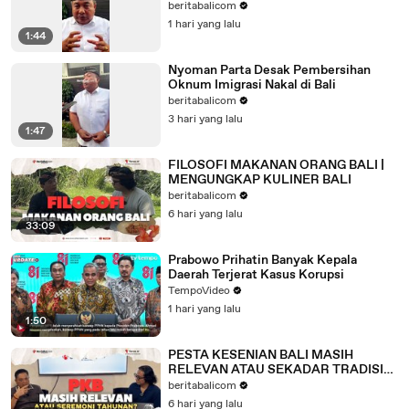
AWAL IMIGRASI
beritabalicom
1 hari yang lalu
1:44
Nyoman Parta Desak Pembersihan
Oknum Imigrasi Nakal di Bali
beritabalicom
3 hari yang lalu
1:47
FILOSOFI MAKANAN ORANG BALI |
MENGUNGKAP KULINER BALI
beritabalicom
6 hari yang lalu
33:09
Prabowo Prihatin Banyak Kepala
Daerah Terjerat Kasus Korupsi
TempoVideo
1 hari yang lalu
1:50
PESTA KESENIAN BALI MASIH
RELEVAN ATAU SEKADAR TRADISI
TAHUNAN BERSAMA RAI MANTRA
beritabalicom
6 hari yang lalu