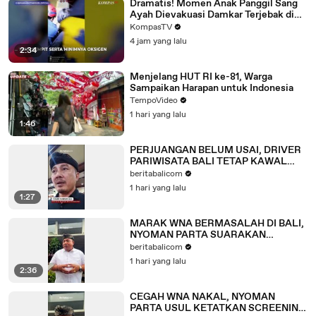
Dramatis! Momen Anak Panggil Sang
Ayah Dievakuasi Damkar Terjebak di
Gorong-Gorong: Ayah Keluar
KompasTV
4 jam yang lalu
2:34
Menjelang HUT RI ke-81, Warga
Sampaikan Harapan untuk Indonesia
TempoVideo
1 hari yang lalu
1:46
PERJUANGAN BELUM USAI, DRIVER
PARIWISATA BALI TETAP KAWAL
ENAM TUNTUTAN
beritabalicom
1 hari yang lalu
1:27
MARAK WNA BERMASALAH DI BALI,
NYOMAN PARTA SUARAKAN
KELUHAN WARGA
beritabalicom
1 hari yang lalu
2:36
CEGAH WNA NAKAL, NYOMAN
PARTA USUL KETATKAN SCREENING