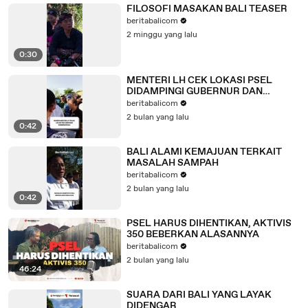
FILOSOFI MASAKAN BALI TEASER
beritabalicom
2 minggu yang lalu
0:30
MENTERI LH CEK LOKASI PSEL
DIDAMPINGI GUBERNUR DAN
WALIKOTA
beritabalicom
2 bulan yang lalu
0:42
BALI ALAMI KEMAJUAN TERKAIT
MASALAH SAMPAH
beritabalicom
2 bulan yang lalu
0:42
PSEL HARUS DIHENTIKAN, AKTIVIS
350 BEBERKAN ALASANNYA
beritabalicom
2 bulan yang lalu
46:24
SUARA DARI BALI YANG LAYAK
DIDENGAR