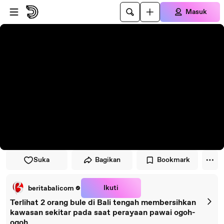
Lewati ke pemutar
Lewatkan ke konten utama
Masuk
Suka
Bagikan
Bookmark
Ikuti
beritabalicom
Terlihat 2 orang bule di Bali tengah membersihkan
kawasan sekitar pada saat perayaan pawai ogoh-
ogoh