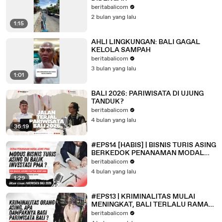
beritabalicom
2 bulan yang lalu
1:15
AHLI LINGKUNGAN: BALI GAGAL
KELOLA SAMPAH
beritabalicom
3 bulan yang lalu
1:01
BALI 2026: PARIWISATA DI UJUNG
TANDUK?
beritabalicom
4 bulan yang lalu
36:19
#EPS14 [HABIS] | BISNIS TURIS ASING
BERKEDOK PENANAMAN MODAL
ASING (PMA)?
beritabalicom
4 bulan yang lalu
1:29
#EPS13 | KRIMINALITAS MULAI
MENINGKAT, BALI TERLALU RAMAH
PADA TURIS ASING?
beritabalicom