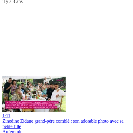
il y a 3 ans
1:11
Zinedine Zidane grand-père comblé : son adorable photo avec sa
petite-fille
Aufeminin