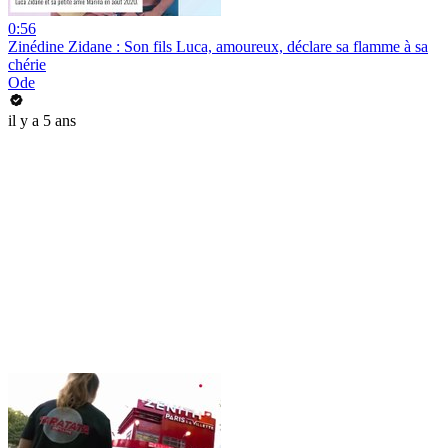
0:56
Zinédine Zidane : Son fils Luca, amoureux, déclare sa flamme à sa
chérie
Ode
il y a 5 ans