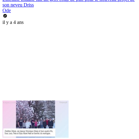
son neveu Driss
Ode
il y a 4 ans