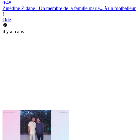
0:48
Zinédine Zidane : Un membre de la famille marié... à un footballeur
!
Ode
il y a 5 ans