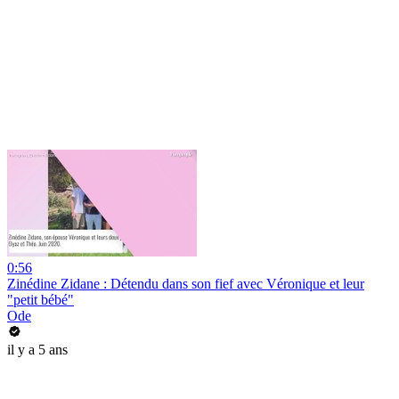
0:56
Zinédine Zidane : Détendu dans son fief avec Véronique et leur
"petit bébé"
Ode
il y a 5 ans