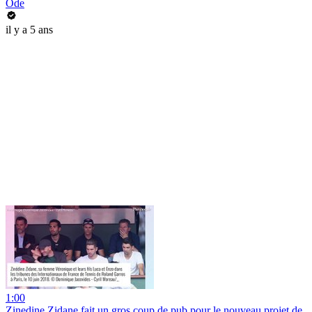
Ode
il y a 5 ans
1:00
Zinedine Zidane fait un gros coup de pub pour le nouveau projet de