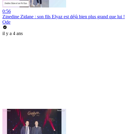
0:56
Zinedine Zidane : son fils Elyaz est déjà bien plus grand que lui !
Ode
il y a 4 ans