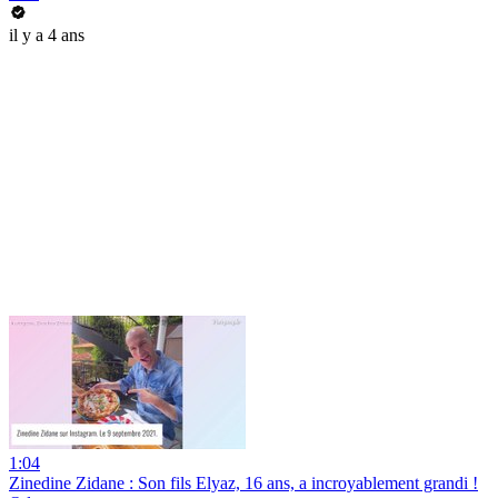
il y a 4 ans
1:04
Zinedine Zidane : Son fils Elyaz, 16 ans, a incroyablement grandi !