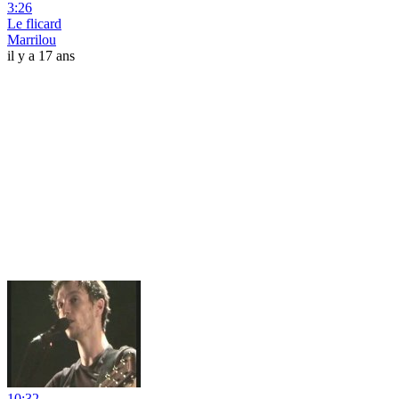
3:26
Le flicard
Marrilou
il y a 17 ans
10:32