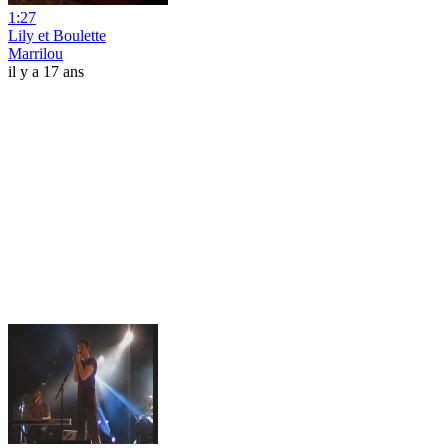
1:27
Lily et Boulette
Marrilou
il y a 17 ans