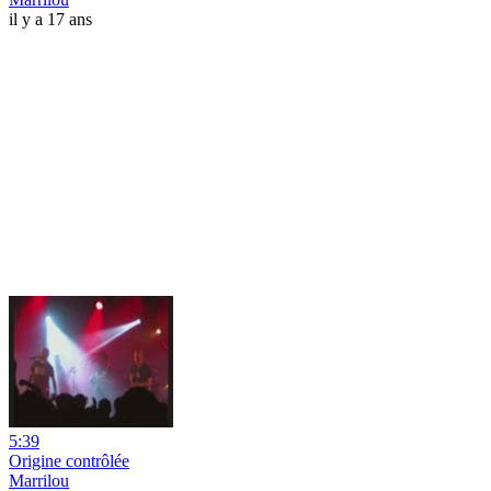
il y a 17 ans
5:39
Origine contrôlée
Marrilou