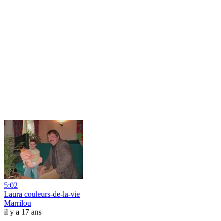
5:02
Laura couleurs-de-la-vie
Marrilou
il y a 17 ans