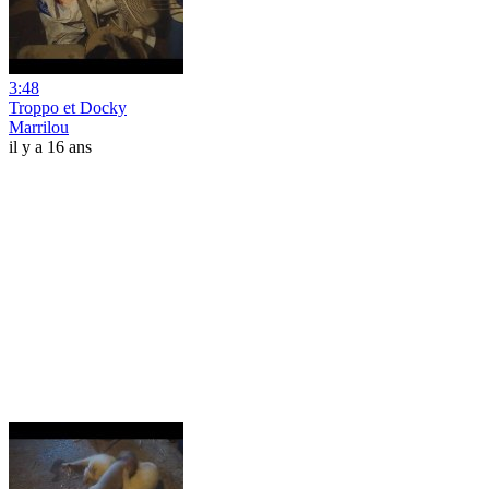
3:48
Troppo et Docky
Marrilou
il y a 16 ans