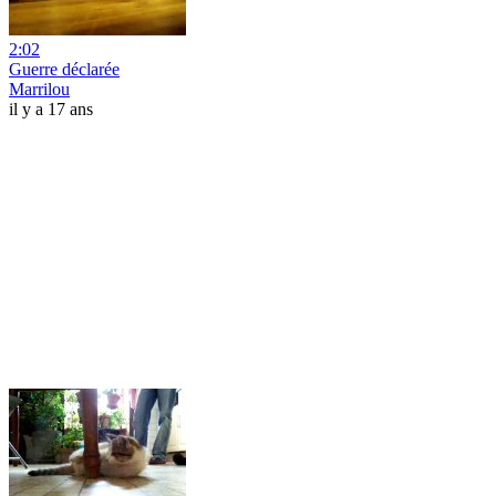
2:02
Guerre déclarée
Marrilou
il y a 17 ans