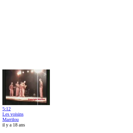
5:12
Les voisins
Marrilou
il y a 18 ans