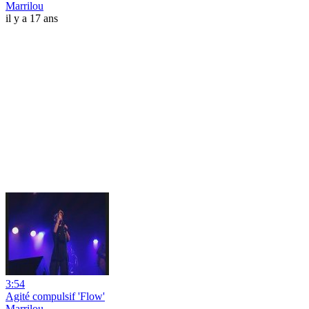
Marrilou
il y a 17 ans
3:54
Agité compulsif 'Flow'
Marrilou