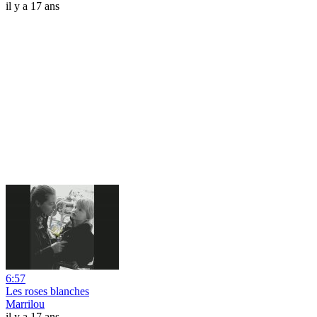
il y a 17 ans
6:57
Les roses blanches
Marrilou
il y a 17 ans