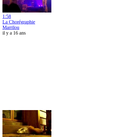
1:58
La Chorégraphie
Marrilou
il y a 16 ans