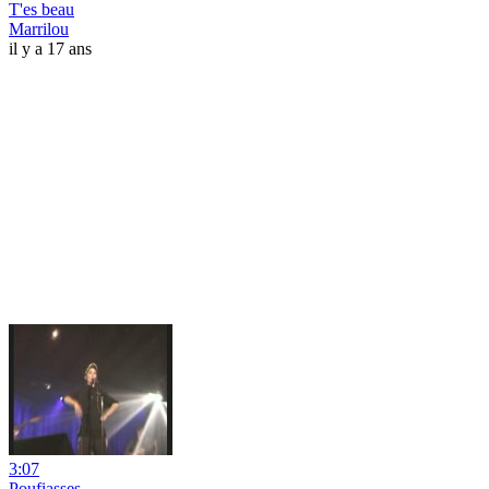
T'es beau
Marrilou
il y a 17 ans
3:07
Poufiasses