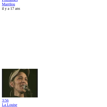
Marrilou
il y a 17 ans
3:56
La Louise