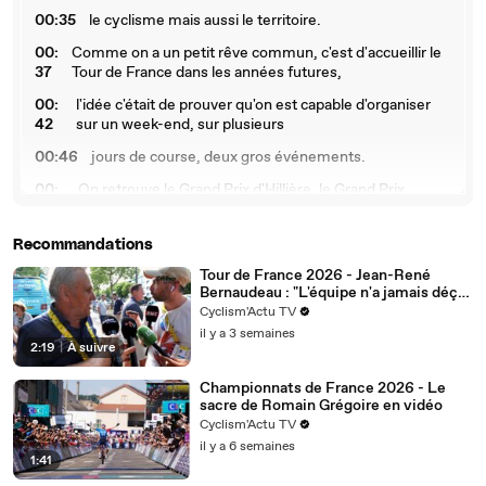
00:35
le cyclisme mais aussi le territoire.
00:
Comme on a un petit rêve commun, c'est d'accueillir le
37
Tour de France dans les années futures,
00:
l'idée c'était de prouver qu'on est capable d'organiser
42
sur un week-end, sur plusieurs
00:46
jours de course, deux gros événements.
00:
On retrouve le Grand Prix d'Hillière, le Grand Prix
48
d'Iseberg, et puis maintenant
00:
on va pouvoir compter sur le Tour des 100 communes
Recommandations
53
qui va faire office de l'ouverture
Tour de France 2026 - Jean-René
Bernaudeau : "L'équipe n'a jamais déçu
00:57
de la saison le 4 mars prochain.
le Tour de France"
Cyclism'Actu TV
00:
Ce qui est intéressant, alors effectivement l'Hillière ne
il y a 3 semaines
58
sera plus l'épreuve d'ouverture
2:19
|
À suivre
01:0
dans les Hauts-de-France, c'est de créer un week-end
Championnats de France 2026 - Le
2
d'ouverture.
sacre de Romain Grégoire en vidéo
Cyclism'Actu TV
01:
C'est intéressant à plusieurs points de vue, c'est-à-dire
il y a 6 semaines
06
que ça permet d'avoir
1:41
01:1
peut-être plus d'équipes qui viendront pour courir les