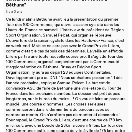
Béthune"
il y a 3 ans
Ce lundi matin à Béthune avait lieu la présentation du premier
Tour des 100 Communes, qui ouvre la saison cycliste dans les
Hauts-de-France ce samedi. L'interview du président de Région
Sport Organisation, Samuel Pelcat, qui organise l'épreuve.
L’ouverture de la saison cycliste dans les Hauts-de-France, c’est
ce week-end. Mais ce ne sera pas avec le Grand Prix de Lillers,
comme c’était le cas depuis des décennies. La veille en effet de
Lillers partira une toute nouvelle course pro. Il s’agit du Tour des
100 Communes, organisé conjointement par la Communauté
d’agglomération de Béthune-Bruay et Région Sport
Organisation. Iy aura au départ 23 équipes Continentales,
Développement pro ou DN1. "Nous souhaitons passer en 1.1 dès
l’année prochaine, explique Samuel Pelcat. Le but est de
convaincre ASO de faire de Béthune une ville-étape du Tour de
France dans les prochaines années. Le dossier est prêt depuis
longtemps, sur le bureau du maire… ! On voulait faire un parcours
musclé, une course d’hommes. Les choses sérieuses
commenceront dans le dernier tiers du parcours avec de
nombreux monts. On n’arrêtera pas de monter et descendre."
Pour rappel, le Grand Prix de Lillers, c'est une course de 179 km
en circuit, avec une boucle de 23km à couvrir 8 fois. Le Tour des
100 Communes est lui une course de ville à ville de 175 km, entre