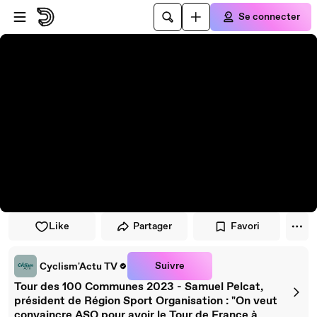
Passer au player
Passer au contenu principal
Se connecter
Like
Partager
Favori
Suivre
Cyclism'Actu TV
Tour des 100 Communes 2023 - Samuel Pelcat,
président de Région Sport Organisation : "On veut
convaincre ASO pour avoir le Tour de France à