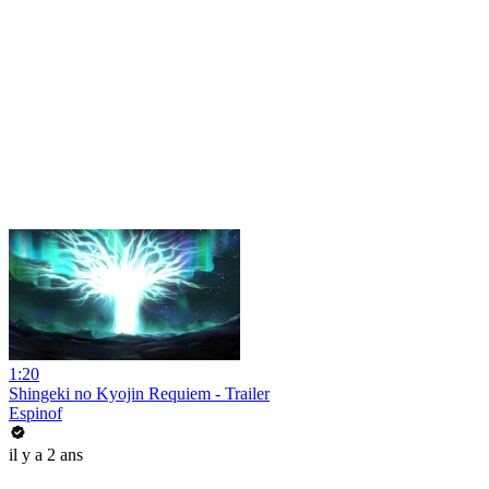
1:20
Shingeki no Kyojin Requiem - Trailer
Espinof
il y a 2 ans