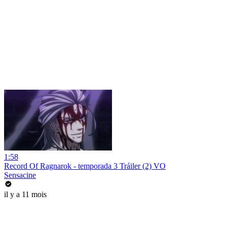
1:58
Record Of Ragnarok - temporada 3 Tráiler (2) VO
Sensacine
il y a 11 mois