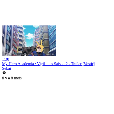
1:38
My Hero Academia : Vigilantes Saison 2 - Trailer [Vostfr]
Sekai
il y a 8 mois