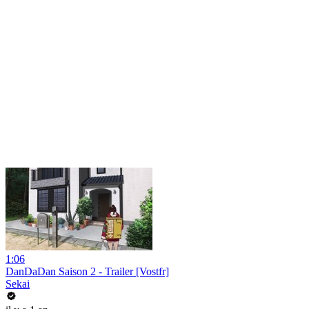
1:06
DanDaDan Saison 2 - Trailer [Vostfr]
Sekai