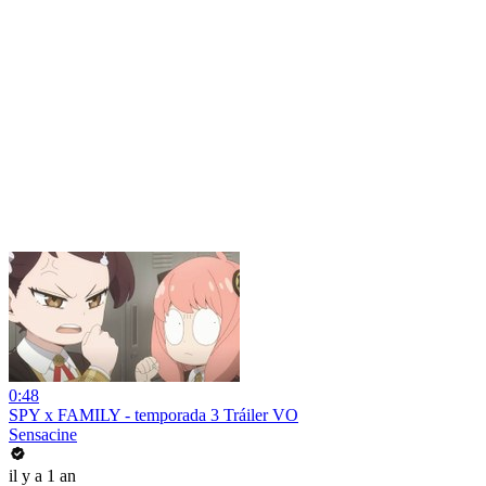
0:48
SPY x FAMILY - temporada 3 Tráiler VO
Sensacine
il y a 1 an