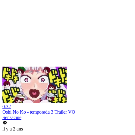
0:32
Oshi No Ko - temporada 3 Tráiler VO
Sensacine
il y a 2 ans