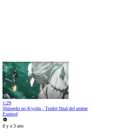
1:29
Shingeki no Kyojin - Trailer final del anime
Espinof
il y a 3 ans