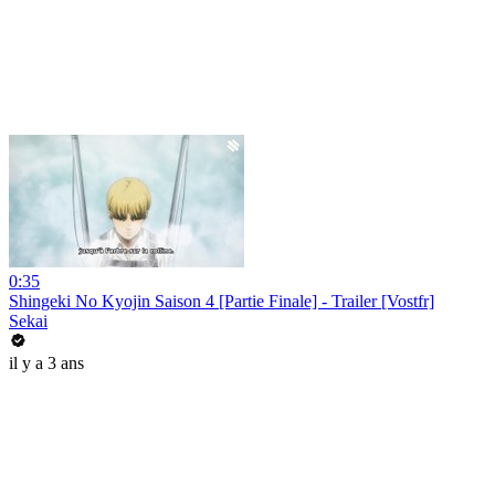
0:35
Shingeki No Kyojin Saison 4 [Partie Finale] - Trailer [Vostfr]
Sekai
il y a 3 ans