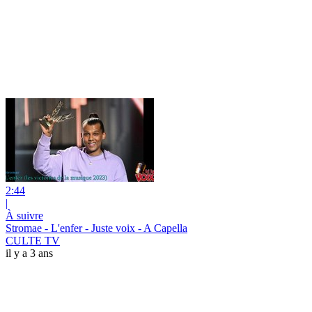
2:44
|
À suivre
Stromae - L'enfer - Juste voix - A Capella
CULTE TV
il y a 3 ans