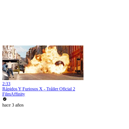
2:33
Rápidos Y Furiosos X - Tráiler Oficial 2
FilmAffinity
hace 3 años