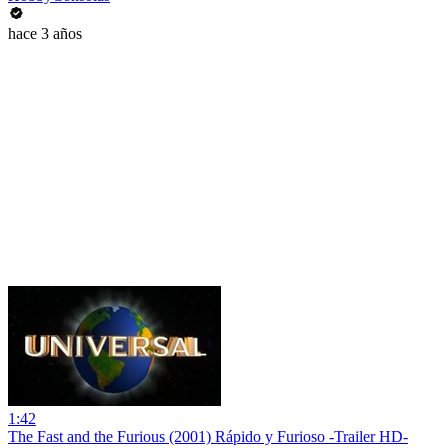
hace 3 años
1:42
The Fast and the Furious (2001) Rápido y Furioso -Trailer HD-