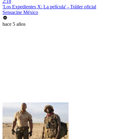
2:18
'Los Expedientes X: La película' - Tráiler oficial
Sensacine México
hace 5 años