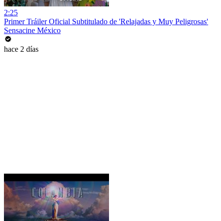
2:25
Primer Tráiler Oficial Subtitulado de 'Relajadas y Muy Peligrosas'
Sensacine México
hace 2 días