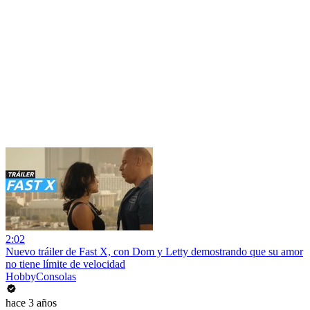
2:02
Nuevo tráiler de Fast X, con Dom y Letty demostrando que su amor
no tiene límite de velocidad
HobbyConsolas
hace 3 años