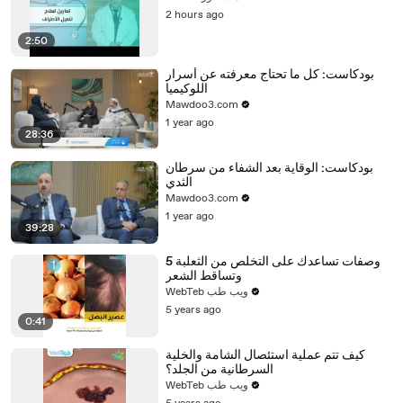
2 hours ago
2:50
بودكاست: كل ما تحتاج معرفته عن أسرار
اللوكيميا
Mawdoo3.com
1 year ago
28:36
بودكاست: الوقاية بعد الشفاء من سرطان
الثدي
Mawdoo3.com
1 year ago
39:28
5 وصفات تساعدك على التخلص من الثعلبة
وتساقط الشعر
WebTeb ويب طب
5 years ago
0:41
كيف تتم عملية استئصال الشامة والخلية
السرطانية من الجلد؟
WebTeb ويب طب