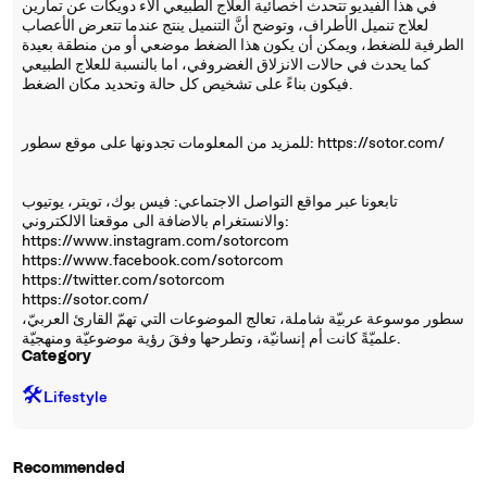
في هذا الفيديو تتحدث أخصائية العلاج الطبيعي آلاء دويكات عن تمارين
لعلاج تنميل الأطراف، وتوضح أنَّ التنميل ينتج عندما تتعرض الأعصاب
الطرفية للضغط، ويمكن أن يكون هذا الضغط موضعي أو من منطقة بعيدة
كما يحدث في حالات الانزلاق الغضروفي، اما بالنسبة للعلاج الطبيعي
فيكون بناءً على تشخيص كل حالة وتحديد مكان الضغط.
للمزيد من المعلومات تجدونها على موقع سطور: https://sotor.com/
تابعونا عبر مواقع التواصل الاجتماعي: فيس بوك، تويتر، يوتيوب
والانستغرام بالاضافة الى موقعنا الالكتروني:
https://www.instagram.com/sotorcom
https://www.facebook.com/sotorcom
https://twitter.com/sotorcom
https://sotor.com/
سطور موسوعة عربيّة شاملة، تعالج الموضوعات التي تهمّ القارئ العربيّ،
علميّةً كانت أم إنسانيّة، وتطرحها وفقَ رؤية موضوعيّة ومنهجيّة.
Category
🛠️
Lifestyle
Recommended