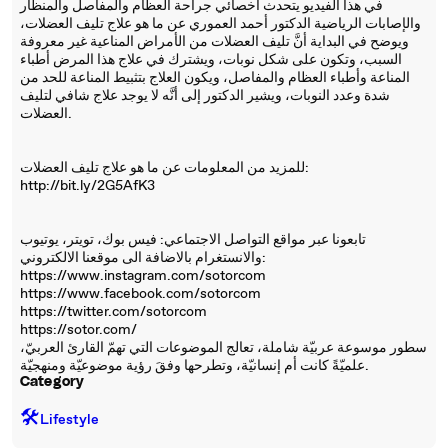
في هذا الفيديو يتحدث أخصائي جراحة العظام والمفاصل والمنظار
والإصابات الرياضية الدكتور أحمد العموري عن ما هو علاج تليف العضلات،
ويوضح في البداية أنَّ تليف العضلات من الأمراض المناعية غير معروفة
السبب، وتكون على شكل نوبات، ويشترك في علاج هذا المرض أطباء
المناعة وأطباء العظام والمفاصل، ويكون العلاج بتثبيط المناعة للحد من
شدة وعدد النوبات، ويشير الدكتور إلى أنَّه لا يوجد علاج شافي لتليف
العضلات.
للمزيد من المعلومات عن ما هو علاج تليف العضلات:
http://bit.ly/2G5AfK3
تابعونا عبر مواقع التواصل الاجتماعي: فيس بوك، تويتر، يوتيوب
والانستغرام بالاضافة الى موقعنا الالكتروني:
https://www.instagram.com/sotorcom
https://www.facebook.com/sotorcom
https://twitter.com/sotorcom
https://sotor.com/
سطور موسوعة عربيّة شاملة، تعالج الموضوعات التي تهمّ القارئ العربيّ،
علميّةً كانت أم إنسانيّة، وتطرحها وفقَ رؤية موضوعيّة ومنهجيّة.
Category
🛠️
Lifestyle