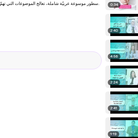
سطور موسوعة عربيّة شاملة، تعالج الموضوعات التي تهمّ القارئ العربيّ، علميّةً كانت أم إنسانيّة، وتطرحها وفقَ رؤية موضوعيّة ومنهجيّة.
0:34
2:40
4:56
2:24
2:41
1:19