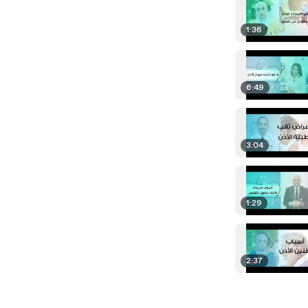
1:36
6:49
3:04
1:29
2:37