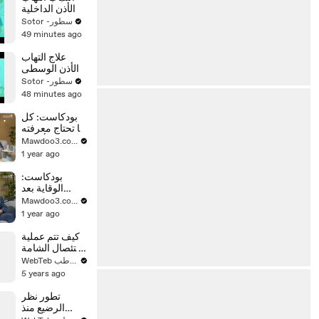
الأذن الداخلية
Sotor -سطور
49 minutes ago
علاج التهاب
الأذن الوسطى
Sotor -سطور
48 minutes ago
بودكاست: كل
ما تحتاج معرفته
عن أسرار
Mawdoo3.com
اللوكيميا
1 year ago
بودكاست:
الوقاية بعد
الشفاء من
Mawdoo3.com
سرطان الثدي
1 year ago
كيف تتم عملية
استئصال الشامة
والخلية
WebTeb ويب طب
السرطانية من
5 years ago
الجلد؟
تطور نظر
الرضيع منذ