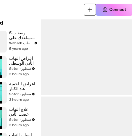
Connect
d
5 وصفات
تساعدك على
التخلص من
WebTeb ويب طب
الثعلبة وتساقط
5 years ago
الشعر
أعراض التهاب
الأذن الوسطى
Sotor -سطور
3 hours ago
أعراض اللحمية
عند الكبار
Sotor -سطور
3 hours ago
علاج التهاب
عصب الأذن
Sotor -سطور
3 hours ago
أسباب التهاب