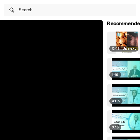
Search
Recommende
0:41
|
Up next
1:19
4:06
3:15