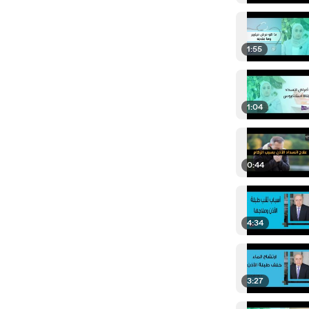
1:55
1:04
0:44
4:34
3:27