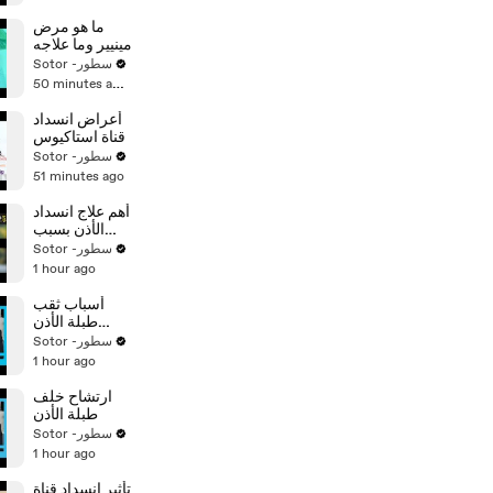
ما هو مرض
مينيير وما علاجه
Sotor -سطور
50 minutes ago
أعراض انسداد
قناة استاكيوس
Sotor -سطور
51 minutes ago
أهم علاج انسداد
الأذن بسبب
الزكام
Sotor -سطور
1 hour ago
أسباب ثقب
طبلة الأذن
وعلاجه
Sotor -سطور
1 hour ago
ارتشاح خلف
طبلة الأذن
Sotor -سطور
1 hour ago
تأثير انسداد قناة