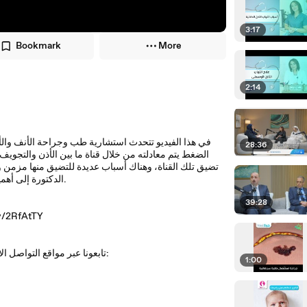
3:17
Bookmark
More
2:14
في هذا الفيديو تتحدث استشارية طب وجراحة الأنف والأذ
28:36
الضغط يتم معادلته من خلال قناة ما بين الأذن والتجوي
تضيق تلك القناة، وهناك أسباب عديدة للتضيق منها مزمن و
الدكتورة إلى أهمية علاج الأسباب المزمنة مثل التحسس وانحراف الوتيرة والتهاب الجيوب الأنفية.
39:28
للمزيد من المعلومات عن علاج انسداد ال
تابعونا عبر مواقع التواصل الاجتماعي: فيس بوك، تويتر، يوتيوب والانستغرام بالاضافة الى موقعنا الالكتروني:
1:00