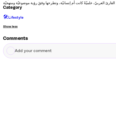
Category
🛠️
Lifestyle
Show less
Comments
Add
your
comment