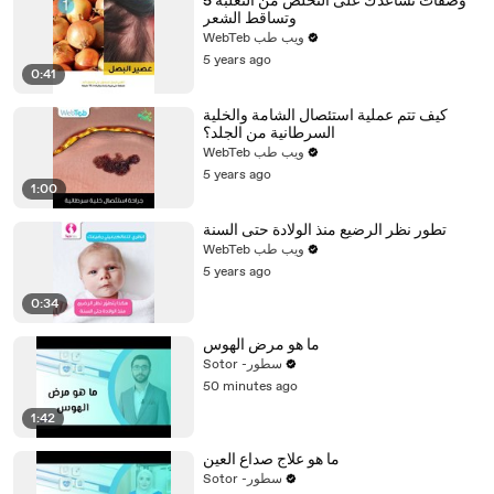
5 وصفات تساعدك على التخلص من الثعلبة
وتساقط الشعر
WebTeb ويب طب
5 years ago
0:41
كيف تتم عملية استئصال الشامة والخلية
السرطانية من الجلد؟
WebTeb ويب طب
5 years ago
1:00
تطور نظر الرضيع منذ الولادة حتى السنة
WebTeb ويب طب
5 years ago
0:34
ما هو مرض الهوس
Sotor -سطور
50 minutes ago
1:42
ما هو علاج صداع العين
Sotor -سطور