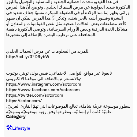
في هذا الفيديو تتحدث أخصائية الجلدية والتناسلية والتجميل والليزر
الدكتورة شذى العواودة عن مرض السماك الجلدي، وتوضح أنَّ هذا المرض
وراثي يظهر إما منذ الولادة أو في الطفولة المبكرة مسببًا جفاف شديد في
البشرة وقشور أشبه بالحراشف، وتذكر أنَّ هذا المرض يمكن ان يظهر
كأحد مضاعفات بعض الحالات الصحية مثل نقص الفيتامينات والمعادن أو
مشاكل الغدة الدرقية وبعض الأورام السرطانية، وتوصي الدكتورة بأهمية
المحافظة على ترطيب البشرة بالإضافة إلى تقشيرها.
للمزيد من المعلومات عن مرض السماك الجلدي:
http://bit.ly/37D9ybW
تابعونا عبر مواقع التواصل الاجتماعي: فيس بوك، تويتر، يوتيوب
والانستغرام بالاضافة الى موقعنا الالكتروني:
https://www.instagram.com/sotorcom
https://www.facebook.com/sotorcom
https://twitter.com/sotorcom
https://sotor.com/
سطور موسوعة عربيّة شاملة، تعالج الموضوعات التي تهمّ القارئ العربيّ،
علميّةً كانت أم إنسانيّة، وتطرحها وفقَ رؤية موضوعيّة ومنهجيّة.
Category
🛠️
Lifestyle