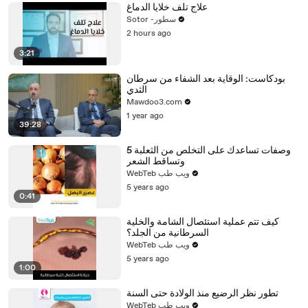
علاج تلف خلايا الدماغ
Sotor -سطور
2 hours ago
3:21
بودكاست: الوقاية بعد الشفاء من سرطان
الثدي
Mawdoo3.com
1 year ago
39:28
5 وصفات تساعدك على التخلص من الثعلبة
وتساقط الشعر
WebTeb ويب طب
5 years ago
0:41
كيف تتم عملية استئصال الشامة والخلية
السرطانية من الجلد؟
WebTeb ويب طب
5 years ago
1:00
تطور نظر الرضيع منذ الولادة حتى السنة
WebTeb ويب طب