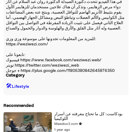
في هذا الفيديو تتحدث دكتورة الصيدلة الدكتورة روان عبد السلام عن آثار
دواء مرض الزهايمر، وتذكر أن هناك علاجين مستخدمان للزهايمر الأول
يقوم بتثبيط الأنزيم الهاضم للنواقل العصبية، وينتج عنه بعض المضاعفات
مثل الكوابيس والألم العضلات وتباطؤ النبض ومشاكل الجهاز الهضمي، أما
العلاج الثاني فيعمل على تثبيت الزيادة المفرطة في التواصل بين النواقل
العصبية وله آثار مثل القلق والآرق والهلوسة والدوار والخمول والصداع.
للمزيد من المعلومات تجدونها على موسوعة وزي وزي:
https://weziwezi.com/
تابعونا على:
فيسبوك https://www.facebook.com/weziwezi.web/
تويتر https://twitter.com/weziwezi_web
جوجل + https://plus.google.com/11805380842645876350
Category
🛠️
Lifestyle
Recommended
بودكاست: كل ما تحتاج معرفته عن أسرار
اللوكيميا
Mawdoo3.com
1 year ago