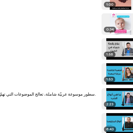
1:00
0:34
1:56
1:53
سطور موسوعة عربيّة شاملة، تعالج الموضوعات التي تهمّ القارئ العربيّ، علميّةً كانت أم إنسانيّة، وتطرحها وفقَ رؤية موضوعيّة ومنهجيّة.
2:23
6:43