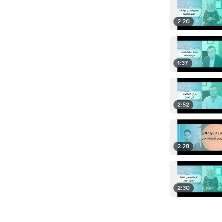
2:20
1:37
2:52
2:28
2:30