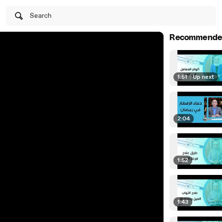
Search
Recommende
1:51
|
Up next
2:04
1:52
1:43