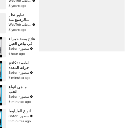
والخلية
WebTeb ويب طب
السرطانية من
5 years ago
الجلد؟
تطور نظر
الرضيع منذ
الولادة حتى
WebTeb ويب طب
السنة
5 years ago
علاج بقعة حمراء
في بياض العين
Sotor -سطور
1 hour ago
أطعمة تكافح
حرقة المعدة
Sotor -سطور
7 minutes ago
ما هي أنواع
الحب
Sotor -سطور
8 minutes ago
أنواع المايلوما
Sotor -سطور
8 minutes ago