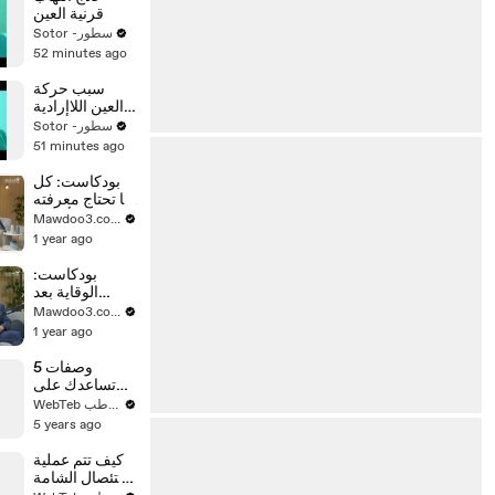
قرنية العين
Sotor -سطور
52 minutes ago
سبب حركة
العين اللاإرادية
وعلاجها
Sotor -سطور
51 minutes ago
بودكاست: كل
ما تحتاج معرفته
عن أسرار
Mawdoo3.com
اللوكيميا
1 year ago
بودكاست:
الوقاية بعد
الشفاء من
Mawdoo3.com
سرطان الثدي
1 year ago
5 وصفات
تساعدك على
التخلص من
WebTeb ويب طب
الثعلبة وتساقط
5 years ago
الشعر
كيف تتم عملية
استئصال الشامة