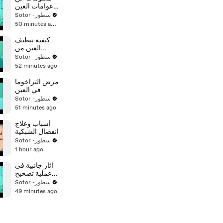
عوامات العين
الحميدة
Sotor -سطور
50 minutes ago
كيفية تنظيف
العين من
الشوائب
Sotor -سطور
52 minutes ago
مرض التراخوما
في العين
Sotor -سطور
51 minutes ago
أسباب وعلاج
انفصال الشبكية
Sotor -سطور
1 hour ago
آثار جانبية في
عملية تصحيح
البصر
Sotor -سطور
49 minutes ago