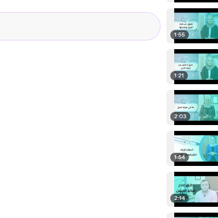
1:55
1:21
2:03
1:54
2:14