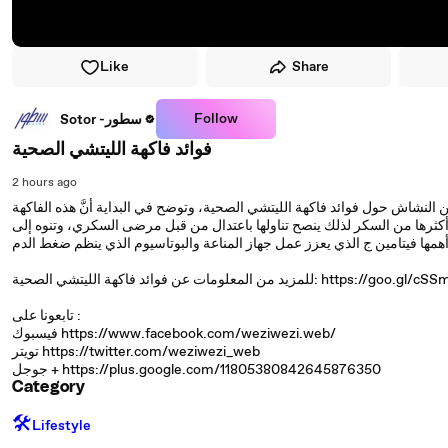
Like
Share
Follow
Sotor -سطور
فوائد فاكهة الليتشي الصحية
2 hours ago
تن النشاش حول فوائد فاكهة الليتشي الصحية، وتوضح في البداية أنَّ هذه الفاكهة
ة 82% من الماء 16% كربوهيدرات أكثرها من السكر لذلك ينصح تناولها باعتدال من قبل مرضى السكري، وتنوه إلى
لمعلومات عن فوائد فاكهة الليتشي الصحية: https://goo.gl/cSSmMp
تابعونا على :
فيسبوك https://www.facebook.com/weziwezi.web/
تويتر https://twitter.com/weziwezi_web
جوجل + https://plus.google.com/11805380842645876350
Category
🛠️
Lifestyle