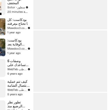
المجفف
Sotor -سطور
20 minutes ago
بودكاست: كل
ما تحتاج معرفته
عن أسرار
Mawdoo3.com
اللوكيميا
1 year ago
بودكاست:
الوقاية بعد
الشفاء من
Mawdoo3.com
سرطان الثدي
1 year ago
5 وصفات
تساعدك على
التخلص من
WebTeb ويب طب
الثعلبة وتساقط
5 years ago
الشعر
كيف تتم عملية
استئصال الشامة
والخلية
WebTeb ويب طب
السرطانية من
5 years ago
الجلد؟
تطور نظر
الرضيع منذ