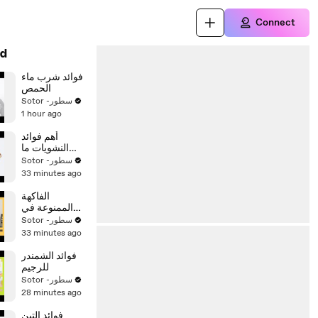
Connect
d
فوائد شرب ماء
الحمص
Sotor -سطور
1 hour ago
أهم فوائد
النشويات ما
هي؟
Sotor -سطور
33 minutes ago
الفاكهة
الممنوعة في
الرجيم
Sotor -سطور
33 minutes ago
فوائد الشمندر
للرجيم
Sotor -سطور
28 minutes ago
فوائد التين