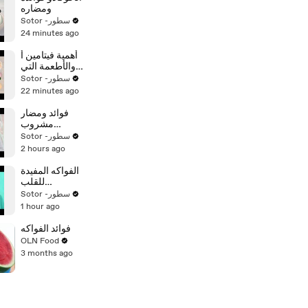
ومضاره
Sotor -سطور
24 minutes ago
أهمية فيتامين أ
والأطعمة التي
تحتويه
Sotor -سطور
22 minutes ago
فوائد ومضار
مشروب
الزنجبيل
Sotor -سطور
والقرفة
2 hours ago
الفواكه المفيدة
للقلب
والشرايين
Sotor -سطور
1 hour ago
فوائد الفواكه
OLN Food
3 months ago