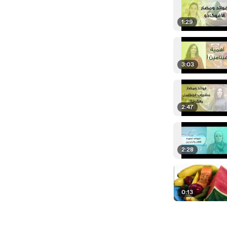
1:29
3:03
2:47
2:28
0:13