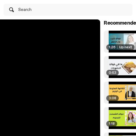
Search
Recommende
1:26
|
Up next
0:53
3:08
1:18