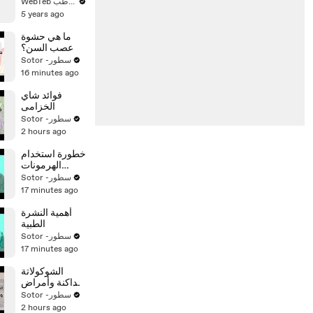
الولادة حتى
WebTeb ويب طب
السنة
5 years ago
ما هي حشوة
عصب السن؟
Sotor -سطور
16 minutes ago
فوائد شاي
الخزامى
Sotor -سطور
2 hours ago
خطورة استخدام
الهرمونات
للرياضيين
Sotor -سطور
17 minutes ago
أهمية النشرة
الطبية
Sotor -سطور
17 minutes ago
الشوكولاتة
الداكنة وأمراض
القلب
Sotor -سطور
2 hours ago