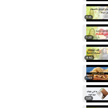
1:31
1:25
4:40
1:03
1:21