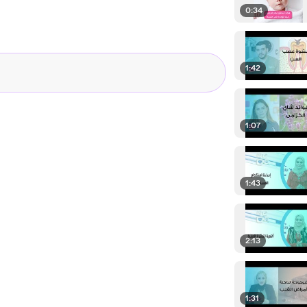
0:34
1:42
1:07
1:43
2:13
1:31