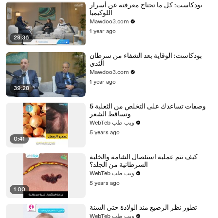
بودكاست: كل ما تحتاج معرفته عن أسرار
اللوكيميا
Mawdoo3.com
1 year ago
28:36
بودكاست: الوقاية بعد الشفاء من سرطان
الثدي
Mawdoo3.com
1 year ago
39:28
5 وصفات تساعدك على التخلص من الثعلبة
وتساقط الشعر
WebTeb ويب طب
5 years ago
0:41
كيف تتم عملية استئصال الشامة والخلية
السرطانية من الجلد؟
WebTeb ويب طب
5 years ago
1:00
تطور نظر الرضيع منذ الولادة حتى السنة
WebTeb ويب طب