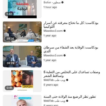
Sotor -سطور
1 hour ago
1:22
بودكاست: كل ما تحتاج معرفته عن أسرار
اللوكيميا
Mawdoo3.com
1 year ago
28:36
بودكاست: الوقاية بعد الشفاء من سرطان
الثدي
Mawdoo3.com
1 year ago
39:28
5 وصفات تساعدك على التخلص من الثعلبة
وتساقط الشعر
WebTeb ويب طب
5 years ago
0:41
تطور نظر الرضيع منذ الولادة حتى السنة
WebTeb ويب طب
5 years ago