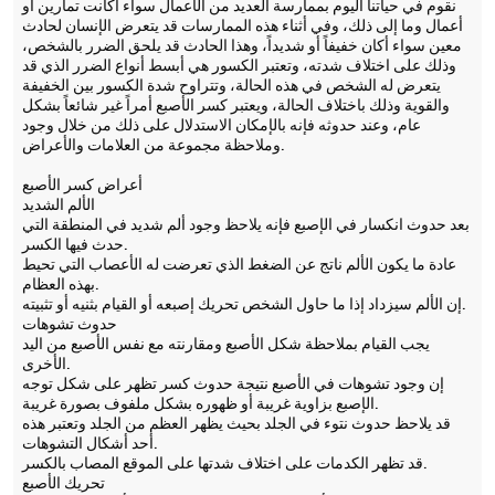
نقوم في حياتنا اليوم بممارسة العديد من الأعمال سواء أكانت تمارين أو
أعمال وما إلى ذلك، وفي أثناء هذه الممارسات قد يتعرض الإنسان لحادث
معين سواء أكان خفيفاً أو شديداً، وهذا الحادث قد يلحق الضرر بالشخص،
وذلك على اختلاف شدته، وتعتبر الكسور هي أبسط أنواع الضرر الذي قد
يتعرض له الشخص في هذه الحالة، وتتراوح شدة الكسور بين الخفيفة
والقوية وذلك باختلاف الحالة، ويعتبر كسر الأصبع أمراً غير شائعاً بشكل
عام، وعند حدوثه فإنه بالإمكان الاستدلال على ذلك من خلال وجود
وملاحظة مجموعة من العلامات والأعراض.
أعراض كسر الأصبع
الألم الشديد
بعد حدوث انكسار في الإصبع فإنه يلاحظ وجود ألم شديد في المنطقة التي
حدث فيها الكسر.
عادة ما يكون الألم ناتج عن الضغط الذي تعرضت له الأعصاب التي تحيط
بهذه العظام.
إن الألم سيزداد إذا ما حاول الشخص تحريك إصبعه أو القيام بثنيه أو تثبيته.
حدوث تشوهات
يجب القيام بملاحظة شكل الأصبع ومقارنته مع نفس الأصبع من اليد
الأخرى.
إن وجود تشوهات في الأصبع نتيجة حدوث كسر تظهر على شكل توجه
الإصبع بزاوية غريبة أو ظهوره بشكل ملفوف بصورة غريبة.
قد يلاحظ حدوث نتوء في الجلد بحيث يظهر العظم من الجلد وتعتبر هذه
أحد أشكال التشوهات.
قد تظهر الكدمات على اختلاف شدتها على الموقع المصاب بالكسر.
تحريك الأصبع