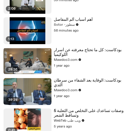
59 minutes ago
2:06
أهم أسباب ألم المفاصل
Sotor -سطور
56 minutes ago
1:13
بودكاست: كل ما تحتاج معرفته عن أسرار
اللوكيميا
Mawdoo3.com
1 year ago
28:36
بودكاست: الوقاية بعد الشفاء من سرطان
الثدي
Mawdoo3.com
1 year ago
39:28
5 وصفات تساعدك على التخلص من الثعلبة
وتساقط الشعر
WebTeb ويب طب
5 years ago
0:41