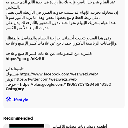
عند القيام بتحريك الأصبع فإنه يلاحظ زيادة في حدة الألم الذي يشعر به
الشخص.
إن محاولة تحريك الإبهام قد تسبب حدوث الضرر في الأربطة التي تعمل
على ربط العظام مع بعضها البعض وهذا ما يزيد الأمور سوءاً.
عند القيام بتحريك الإبهام نحو الخلف دون الشعور بالألم فذلك يدل على
حدوث التواء بدلاً من الكسر.
وفي هذا الفيديو يتحدث أخصائي جراحة العظام والمفاصل والمنظار
والإصابات الرياضية الدكتور أحمد ناجح عن علامات كسر الإصبع وعلاجه.
للمزيد من المعلومات عن علامات كسر الإصبع وعلاجه:
https://goo.gl/eKzS1f
تابعونا على:
فيسبوك https://www.facebook.com/weziwezi.web/
تويتر https://twitter.com/weziwezi_web
جوجل + https://plus.google.com/11805380842645876350
Category
🛠️
Lifestyle
Recommended
أطعمة ومشروبات مضادة للاكتئاب