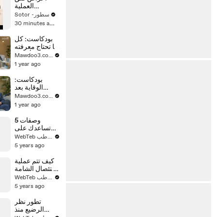
العملية
القيصرية
Sotor -سطور
30 minutes ago
بودكاست: كل
ما تحتاج معرفته
عن أسرار
Mawdoo3.com
اللوكيميا
1 year ago
بودكاست:
الوقاية بعد
الشفاء من
Mawdoo3.com
سرطان الثدي
1 year ago
5 وصفات
تساعدك على
التخلص من
WebTeb ويب طب
الثعلبة وتساقط
5 years ago
الشعر
كيف تتم عملية
استئصال الشامة
والخلية
WebTeb ويب طب
السرطانية من
5 years ago
الجلد؟
تطور نظر
الرضيع منذ