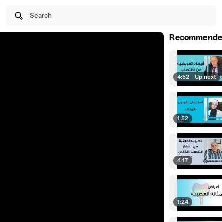
Search
Recommende
4:52
|
Up next
1:52
4:17
1:24