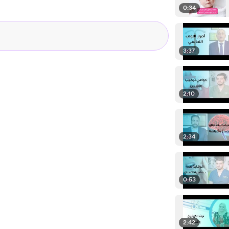
0:34
3:37
2:10
2:34
0:53
2:42