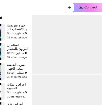
Connect
d
أجهزة تعويضية
عن الانتصاب عند
الرجال
Sotor -سطور
33 minutes ago
استئصال
القولون بالمنظار
Sotor -سطور
32 minutes ago
العيوب الخلقية
في الجهاز
التناسلي الذكري
Sotor -سطور
33 minutes ago
أعراض المثانة
العصبية
Sotor -سطور
30 minutes ago
أعراض فتق