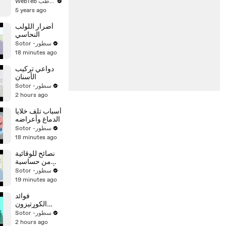
الولادة حتى
WebTeb ويب طب
السنة
5 years ago
أضرار اللولب
النحاسي
Sotor -سطور
18 minutes ago
دواعي تركيب
الأسنان
Sotor -سطور
2 hours ago
أسباب تلف خلايا
الدماغ وأعراضه
Sotor -سطور
18 minutes ago
نصائح للوقائية
من حساسية
الأسنان والتهاب
Sotor -سطور
اللثة
19 minutes ago
فوائد
الكورتيزون
وأشكاله
Sotor -سطور
2 hours ago