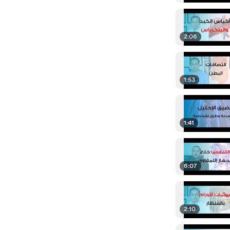
2:06
1:53
1:41
6:07
2:10