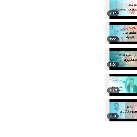
2:17
1:22
3:01
4:20
2:31