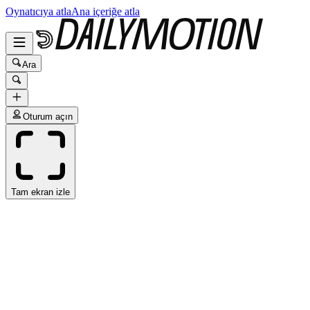
Oynatıcıya atla
Ana içeriğe atla
Ara
Oturum açın
Tam ekran izle