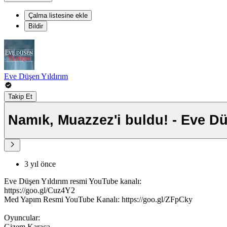
Çalma listesine ekle
Bildir
Eve Düşen Yıldırım
Takip Et
Namık, Muazzez'i buldu! - Eve D
3 yıl önce
Eve Düşen Yıldırım resmi YouTube kanalı:
https://goo.gl/Cuz4Y2
Med Yapım Resmi YouTube Kanalı: https://goo.gl/ZFpCky
Oyuncular:
Gizem Karaca