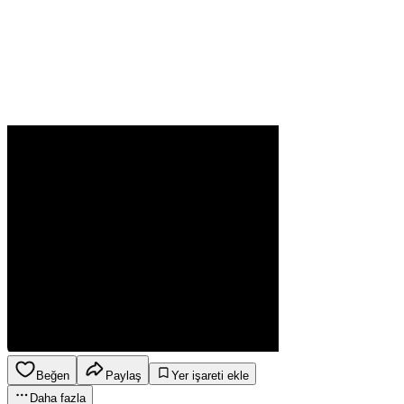
Beğen
Paylaş
Yer işareti ekle
Daha fazla