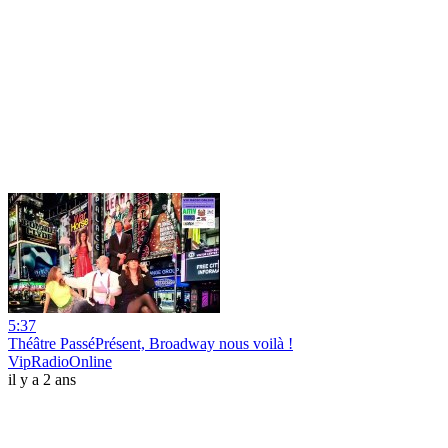
5:37
Théâtre PasséPrésent, Broadway nous voilà !
VipRadioOnline
il y a 2 ans