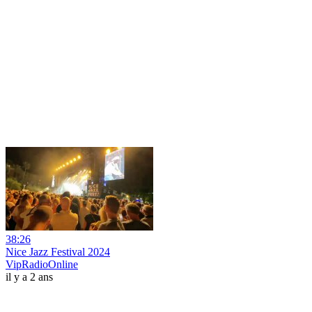
38:26
Nice Jazz Festival 2024
VipRadioOnline
il y a 2 ans