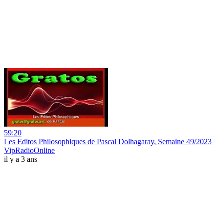
59:20
Les Editos Philosophiques de Pascal Dolhagaray, Semaine 49/2023
VipRadioOnline
il y a 3 ans