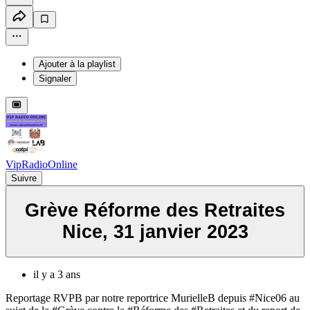
Ajouter à la playlist
Signaler
VipRadioOnline
Suivre
Grève Réforme des Retraites
Nice, 31 janvier 2023
il y a 3 ans
Reportage RVPB par notre reportrice MurielleB depuis #Nice06 au