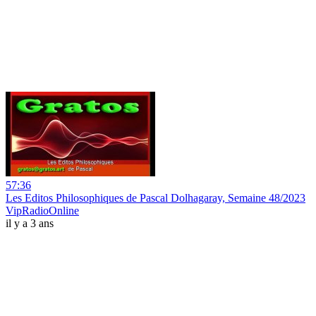
57:36
Les Editos Philosophiques de Pascal Dolhagaray, Semaine 48/2023
VipRadioOnline
il y a 3 ans