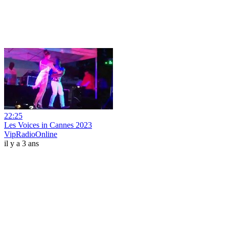
22:25
Les Voices in Cannes 2023
VipRadioOnline
il y a 3 ans