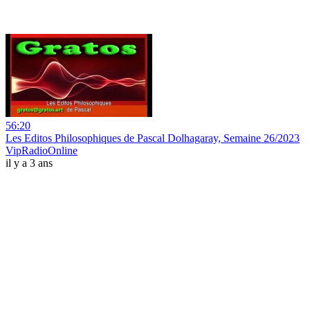
56:20
Les Editos Philosophiques de Pascal Dolhagaray, Semaine 26/2023
VipRadioOnline
il y a 3 ans