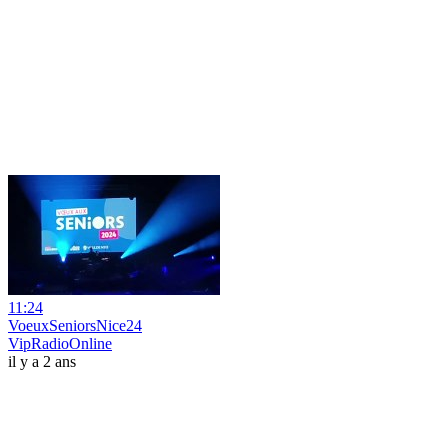
11:24
VoeuxSeniorsNice24
VipRadioOnline
il y a 2 ans