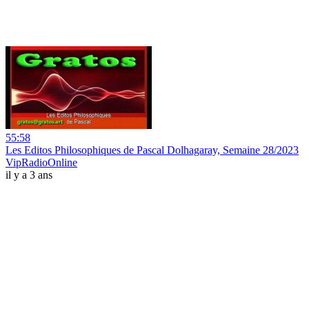
55:58
Les Editos Philosophiques de Pascal Dolhagaray, Semaine 28/2023
VipRadioOnline
il y a 3 ans