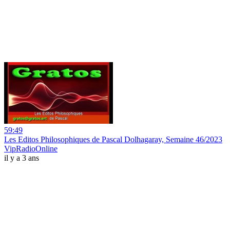
59:49
Les Editos Philosophiques de Pascal Dolhagaray, Semaine 46/2023
VipRadioOnline
il y a 3 ans