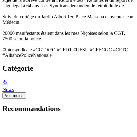
sujet de la #Grève contre la #Réforme des #Retraites et du report de
l'âge légal à 64 ans. Les Syndicats demandent le retrait du texte.
Suivi du cortège du Jardin Albert 1er, Place Massena et avenue Jean
Médecin.
20000 manifestants étaient dans les rues Niçoises selon la CGT,
7500 selon la police.
#Intersyndicale #CGT #FO #CFDT #UFSU #CFECGC #CFTC
#AlliancePoliceNationale
Catégorie
🗞
News
Voir moins
Recommandations