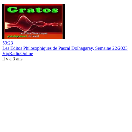
59:23
Les Editos Philosophiques de Pascal Dolhagaray, Semaine 22/2023
VipRadioOnline
il y a 3 ans