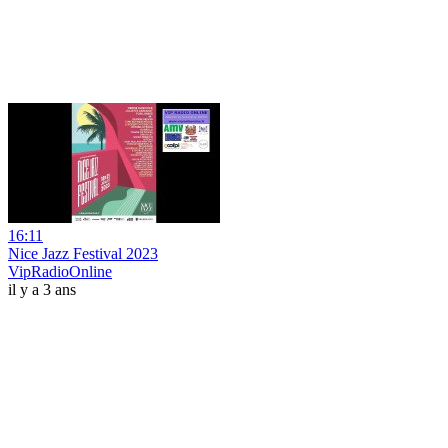
16:11
Nice Jazz Festival 2023
VipRadioOnline
il y a 3 ans