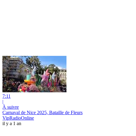
7:11
|
À suivre
Carnaval de Nice 2025, Bataille de Fleurs
VipRadioOnline
il y a 1 an