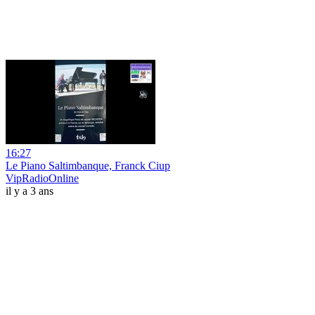
16:27
Le Piano Saltimbanque, Franck Ciup
VipRadioOnline
il y a 3 ans