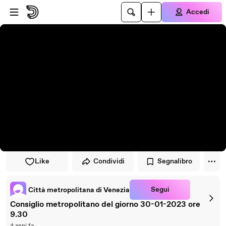
Vai al lettore
Passa al contenuto principale
Accedi
Like
Condividi
Segnalibro
Segui
Città metropolitana di Venezia
Consiglio metropolitano del giorno 30-01-2023 ore
9.30