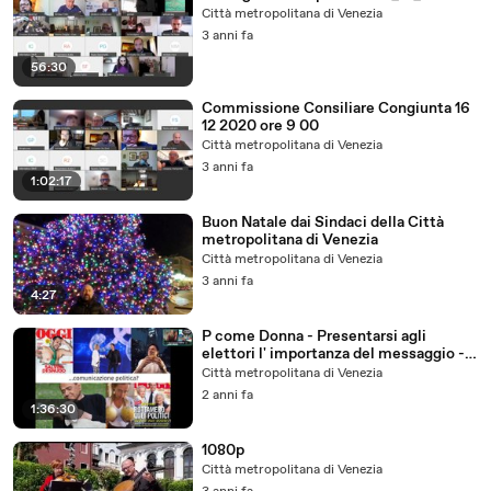
Città metropolitana di Venezia
3 anni fa
56:30
Commissione Consiliare Congiunta 16
12 2020 ore 9 00
Città metropolitana di Venezia
3 anni fa
1:02:17
Buon Natale dai Sindaci della Città
metropolitana di Venezia
Città metropolitana di Venezia
3 anni fa
4:27
P come Donna - Presentarsi agli
elettori l' importanza del messaggio -
2024/03/07
Città metropolitana di Venezia
2 anni fa
1:36:30
1080p
Città metropolitana di Venezia