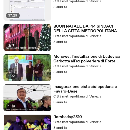
Città metropolitana di Venezia
3 anni fa
37:29
BUON NATALE DAI 44 SINDACI
DELLA CITTA' METROPOLITANA
Città metropolitana di Venezia
3 anni fa
3:17
Monowe, l'installazione di Ludovica
Carbotta all'ex polveriera di Forte
Marghera
Città metropolitana di Venezia
3 anni fa
1:02
Inaugurazione pista ciclopedonale
Favaro-Dese
Città metropolitana di Venezia
3 anni fa
1:00
Bombaday2510
Città metropolitana di Venezia
3 anni fa