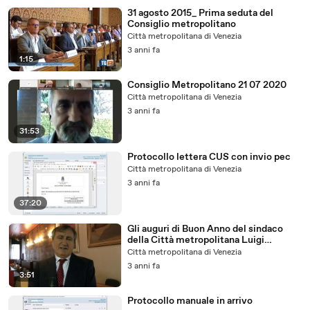
31 agosto 2015_ Prima seduta del
Consiglio metropolitano
Città metropolitana di Venezia
3 anni fa
1:15
Consiglio Metropolitano 21 07 2020
Città metropolitana di Venezia
3 anni fa
31:53
Protocollo lettera CUS con invio pec
Città metropolitana di Venezia
3 anni fa
37:20
Gli auguri di Buon Anno del sindaco
della Città metropolitana Luigi
Brugnaro
Città metropolitana di Venezia
3 anni fa
3:51
Protocollo manuale in arrivo