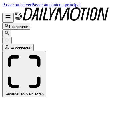
Passer au player
Passer au contenu principal
Rechercher
Se connecter
Regarder en plein écran