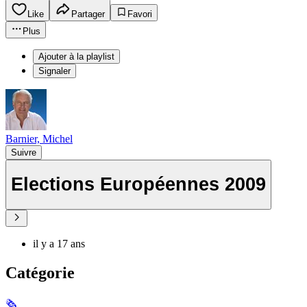
Like
Partager
Favori
Plus
Ajouter à la playlist
Signaler
Barnier, Michel
Suivre
Elections Européennes 2009
il y a 17 ans
Catégorie
🗞