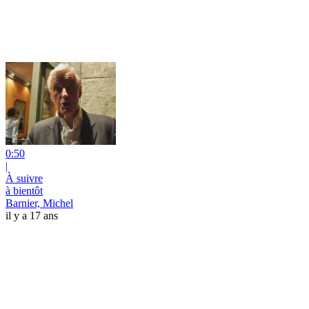
0:50
|
À suivre
à bientôt
Barnier, Michel
il y a 17 ans