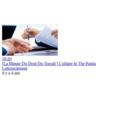
10:20
[La Minute Du Droit Du Travail ] L'affaire In The Panda
Lelicenciement
il y a 4 ans