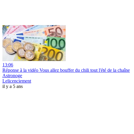
13:06
Réponse à la vidéo Vous allez bouffer du chili tout l'été de la chaîne
Astronoge
Lelicenciement
il y a 5 ans