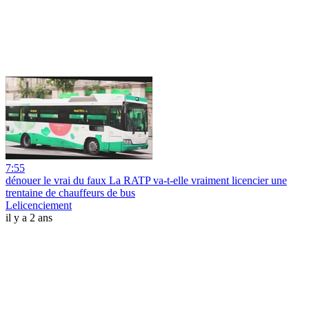
7:55
dénouer le vrai du faux La RATP va-t-elle vraiment licencier une
trentaine de chauffeurs de bus
Lelicenciement
il y a 2 ans