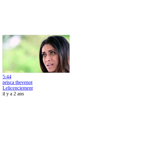
5:44
prisca thevenot
Lelicenciement
il y a 2 ans