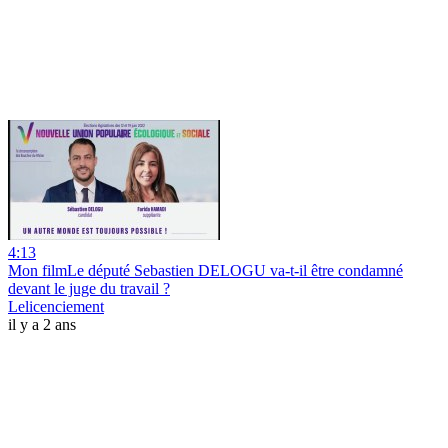
4:13
Mon filmLe député Sebastien DELOGU va-t-il être condamné
devant le juge du travail ?
Lelicenciement
il y a 2 ans