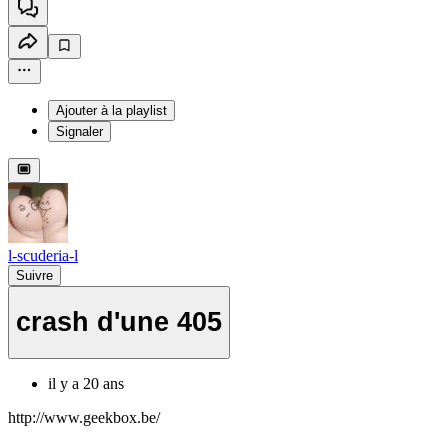
Ajouter à la playlist
Signaler
l-scuderia-l
Suivre
crash d'une 405
il y a 20 ans
http://www.geekbox.be/