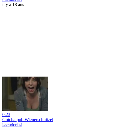
il y a 18 ans
0:23
Gotcha pub Wienerschnitzel
l-scuderia-l