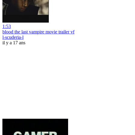
1:53
blood the last vampire movie trailer vf
l-scuderia-l
il y a 17 ans