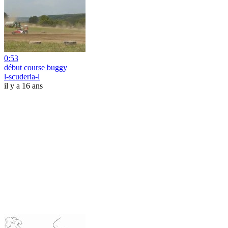
0:53
début course buggy
l-scuderia-l
il y a 16 ans