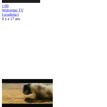
1:00
Wolverine TV
l-scuderia-l
il y a 17 ans