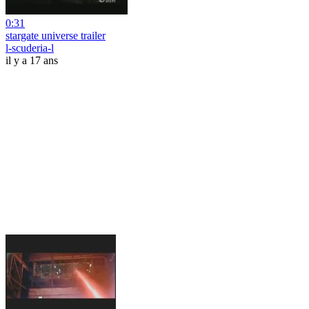
0:31
stargate universe trailer
l-scuderia-l
il y a 17 ans