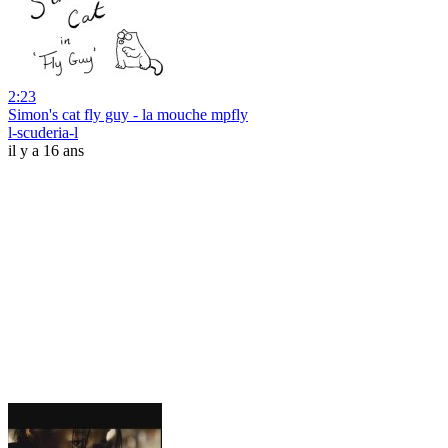
2:23
Simon's cat fly guy - la mouche mpfly
l-scuderia-l
il y a 16 ans