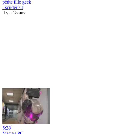
petite fille geek
l-scuderia-l
il y a 18 ans
5:28
Mac vs PC