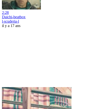
2:28
Daichi-beatbox
l-scuderia-l
il y a 17 ans