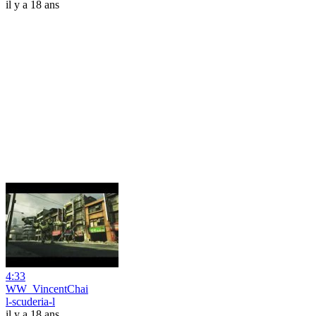
il y a 18 ans
4:33
WW_VincentChai
l-scuderia-l
il y a 18 ans