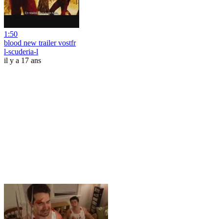
1:50
blood new trailer vostfr
l-scuderia-l
il y a 17 ans