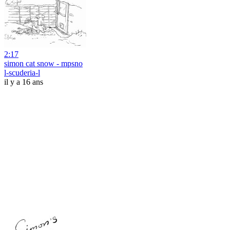
2:17
simon cat snow - mpsno
l-scuderia-l
il y a 16 ans