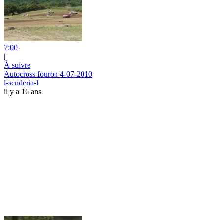
7:00
|
À suivre
Autocross fouron 4-07-2010
l-scuderia-l
il y a 16 ans