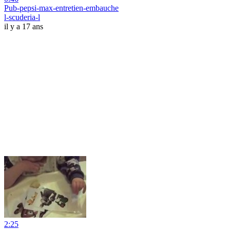
Pub-pepsi-max-entretien-embauche
l-scuderia-l
il y a 17 ans
2:25