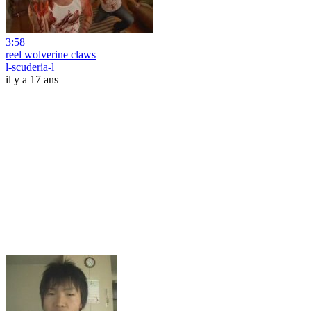
3:58
reel wolverine claws
l-scuderia-l
il y a 17 ans