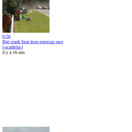
0:56
Big crash Seat leon eurocup race
l-scuderia-l
il y a 16 ans