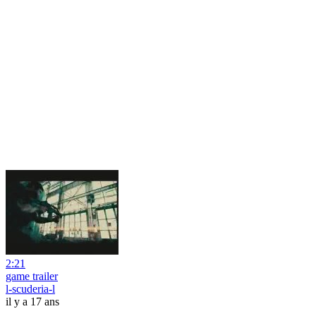
2:21
game trailer
l-scuderia-l
il y a 17 ans