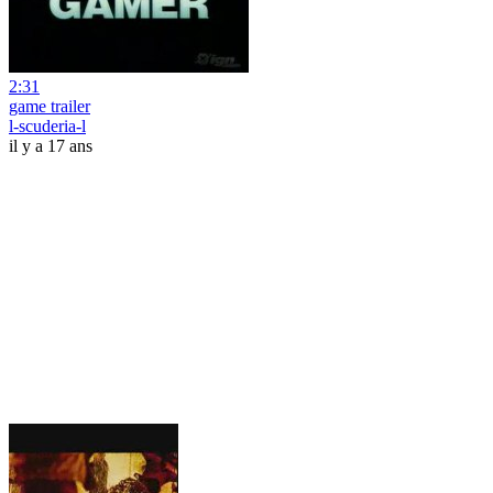
2:31
game trailer
l-scuderia-l
il y a 17 ans