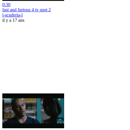
0:30
fast and furious 4 tv spot 2
l-scuderia-l
il y a 17 ans