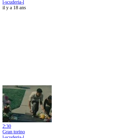
l-scuderia-l
il y a 18 ans
2:30
Gran torino
l-scuderia-l