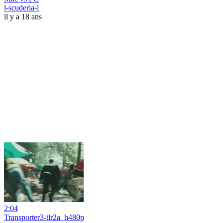
l-scuderia-l
il y a 18 ans
2:04
Transporter3-tlr2a_h480p