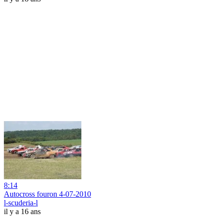
8:14
Autocross fouron 4-07-2010
l-scuderia-l
il y a 16 ans