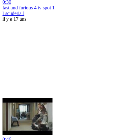
0:30
fast and furious 4 tv spot 1
l-scuderia-l
il y a 17 ans
0:46