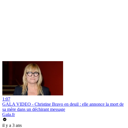
1:07
GALA VIDEO - Christine Bravo en deuil : elle annonce la mort de
sa mère dans un déchirant message
Gala.fr
il y a 3 ans