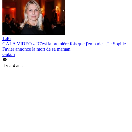
1:46
GALA VIDEO - “C'est la première fois que j'en parle…” : Sophie
Favier annonce la mort de sa maman
Gala.fr
il y a 4 ans