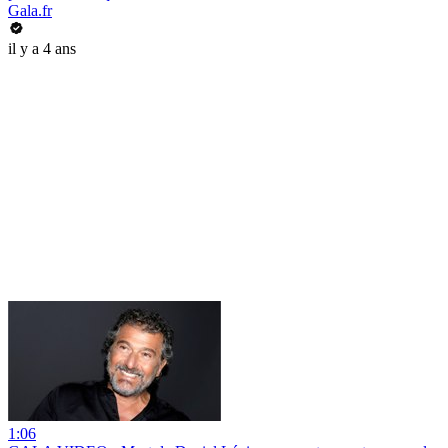
Gala.fr
il y a 4 ans
1:06