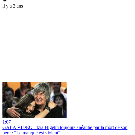
il y a 2 ans
1:07
GALA VIDEO - Izïa Higelin toujours anéantie par la mort de son
père : “Le manque est violent”