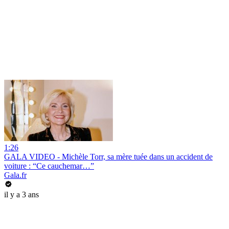
1:26
GALA VIDEO - Michèle Torr, sa mère tuée dans un accident de
voiture : “Ce cauchemar…”
Gala.fr
il y a 3 ans