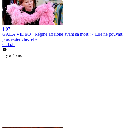
1:07
GALA VIDEO - Régine affaiblie avant sa mort : « Elle ne pouvait
plus rester chez elle "
Gala.fr
il y a 4 ans