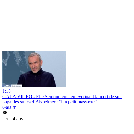
1:18
GALA VIDEO - Elie Semoun ému en évoquant la mort de son
papa des suites d’Alzheimer : “Un petit massacre”
Gala.fr
il y a 4 ans