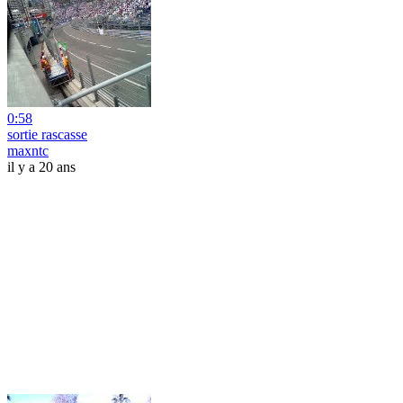
0:58
sortie rascasse
maxntc
il y a 20 ans