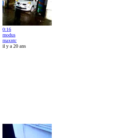
0:16
modus
maxntc
il y a 20 ans