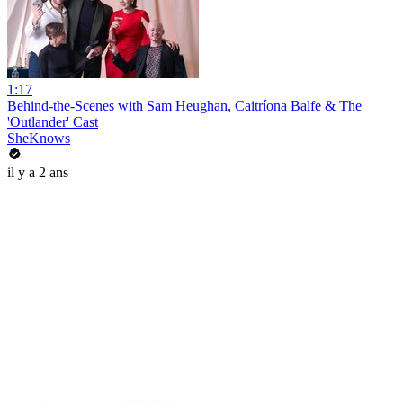
1:17
Behind-the-Scenes with Sam Heughan, Caitríona Balfe & The
'Outlander' Cast
SheKnows
il y a 2 ans