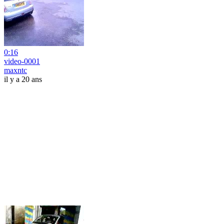
0:16
video-0001
maxntc
il y a 20 ans