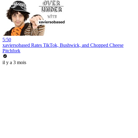
5:50
xaviersobased Rates TikTok, Bushwick, and Chopped Cheese
Pitchfork
il y a 3 mois