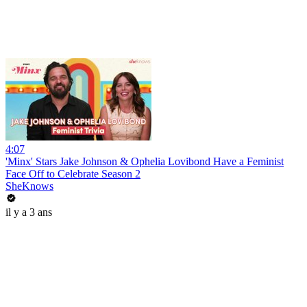
4:07
'Minx' Stars Jake Johnson & Ophelia Lovibond Have a Feminist
Face Off to Celebrate Season 2
SheKnows
il y a 3 ans