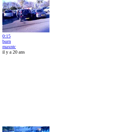
0:15
burn
maxntc
il y a 20 ans