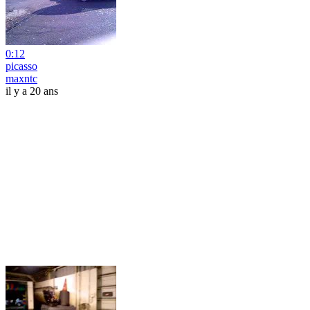
0:12
picasso
maxntc
il y a 20 ans