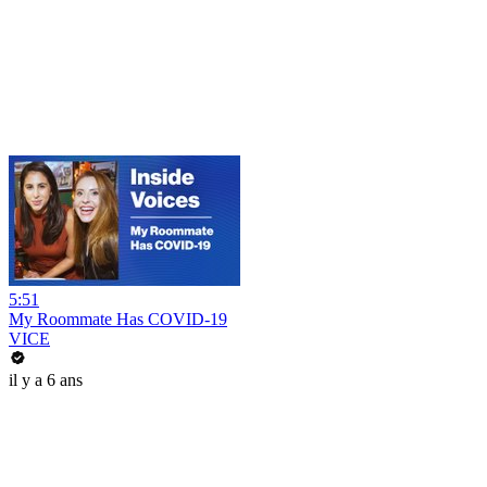
5:51
My Roommate Has COVID-19
VICE
il y a 6 ans