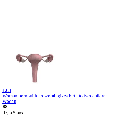
1:03
Woman born with no womb gives birth to two children
Wochit
il y a 5 ans