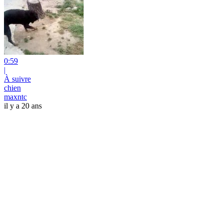
0:59
|
À suivre
chien
maxntc
il y a 20 ans