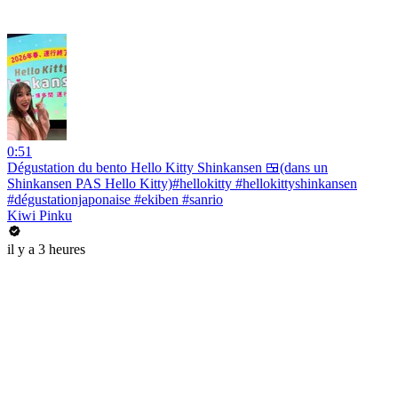
0:51
Dégustation du bento Hello Kitty Shinkansen 🍱(dans un
Shinkansen PAS Hello Kitty)#hellokitty #hellokittyshinkansen
#dégustationjaponaise #ekiben #sanrio
Kiwi Pinku
il y a 3 heures