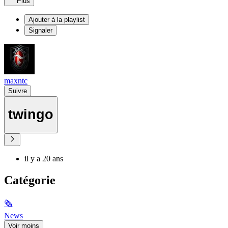
Plus
Ajouter à la playlist
Signaler
maxntc
Suivre
twingo
il y a 20 ans
Catégorie
🗞
News
Voir moins