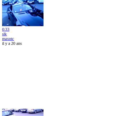
0:33
slk
maxntc
il y a 20 ans