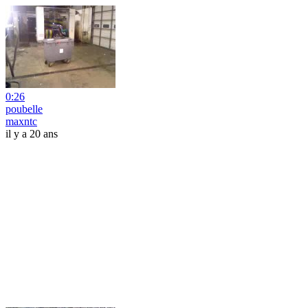
0:26
poubelle
maxntc
il y a 20 ans