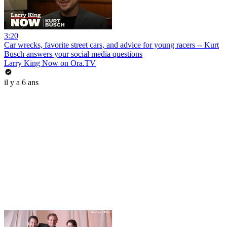
3:20
Car wrecks, favorite street cars, and advice for young racers -- Kurt
Busch answers your social media questions
Larry King Now on Ora.TV
il y a 6 ans