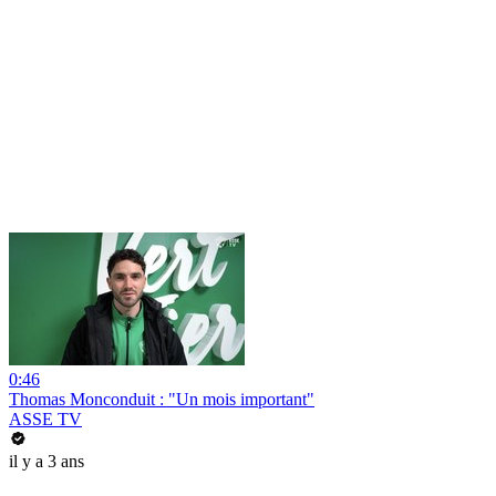
0:46
Thomas Monconduit : "Un mois important"
ASSE TV
il y a 3 ans