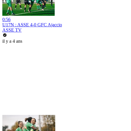
0:56
U17N : ASSE 4-0 GFC Ajaccio
ASSE TV
il y a 4 ans