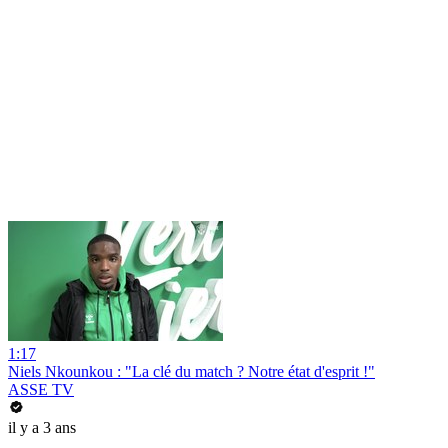
1:17
Niels Nkounkou : "La clé du match ? Notre état d'esprit !"
ASSE TV
il y a 3 ans