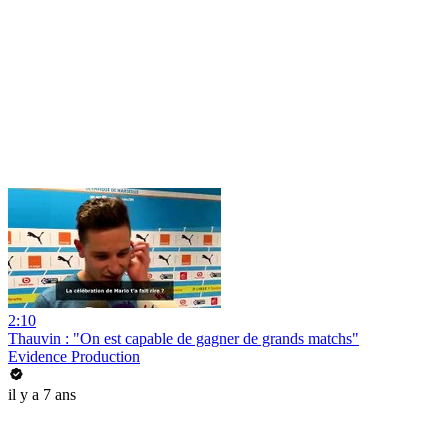
2:10
Thauvin : "On est capable de gagner de grands matchs"
Evidence Production
il y a 7 ans