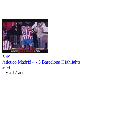
5:49
Atletico Madrid 4 - 3 Barcelona Highlights
adel
il y a 17 ans