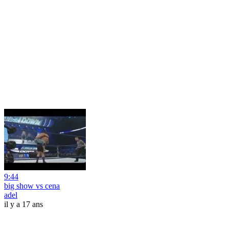
9:44
big show vs cena
adel
il y a 17 ans