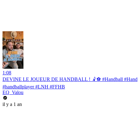
1:08
DEVINE LE JOUEUR DE HANDBALL ! 🤾⚽️ #Handball #Hand
#handballplayer #LNH #FFHB
EQ_Valou
il y a 1 an