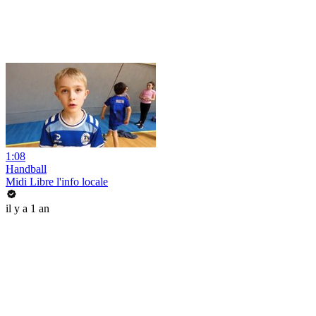
1:08
Handball
Midi Libre l'info locale
il y a 1 an