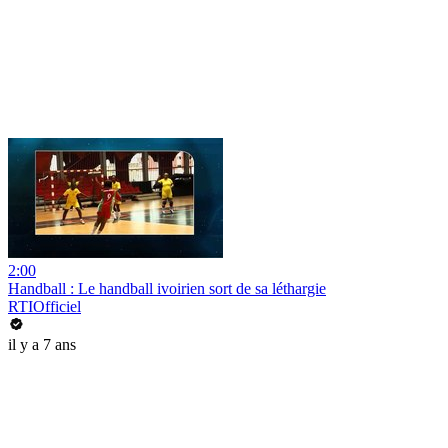
2:00
Handball : Le handball ivoirien sort de sa léthargie
RTIOfficiel
il y a 7 ans