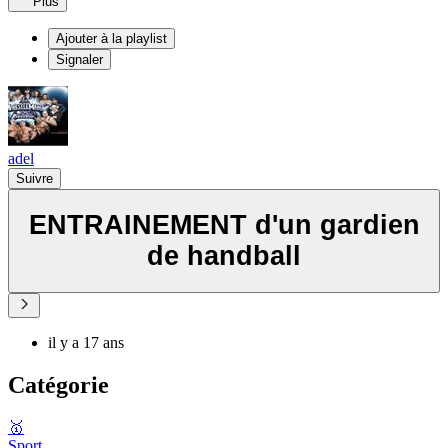
Plus
Ajouter à la playlist
Signaler
adel
Suivre
ENTRAINEMENT d'un gardien
de handball
il y a 17 ans
Catégorie
🥇
Sport