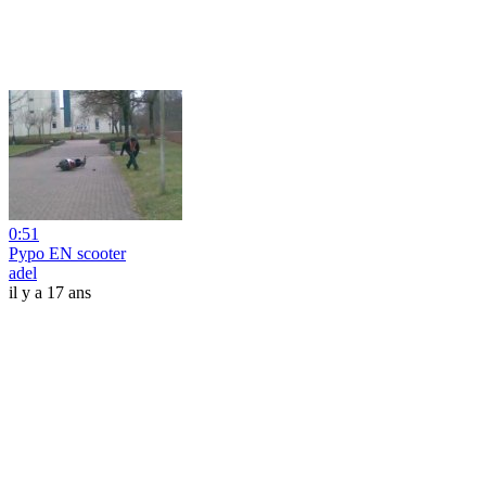
0:51
Pypo EN scooter
adel
il y a 17 ans