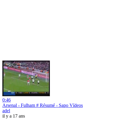
0:46
Arsenal - Fulham # Résumé - Sapo Vídeos
adel
il y a 17 ans