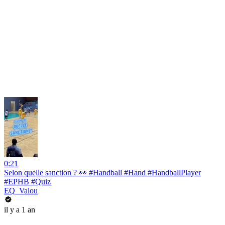
0:21
Selon quelle sanction ? 👀 #Handball #Hand #HandballPlayer
#EPHB #Quiz
EQ_Valou
il y a 1 an