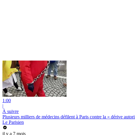
1:00
|
À suivre
Plusieurs milliers de médecins défilent à Paris contre la « dérive autor
Le Parisien
il y a 7 mois