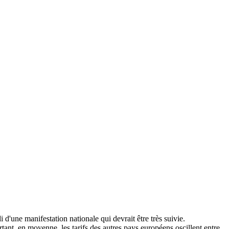
 d'une manifestation nationale qui devrait être très suivie.
tant, en moyenne, les tarifs des autres pays européens oscillent entre