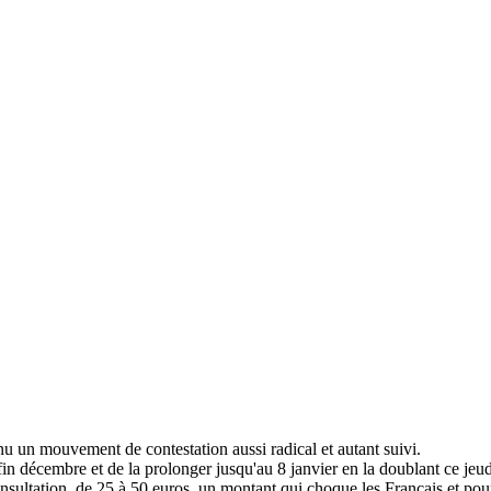
u un mouvement de contestation aussi radical et autant suivi.
in décembre et de la prolonger jusqu'au 8 janvier en la doublant ce jeudi
nsultation, de 25 à 50 euros, un montant qui choque les Français et pour