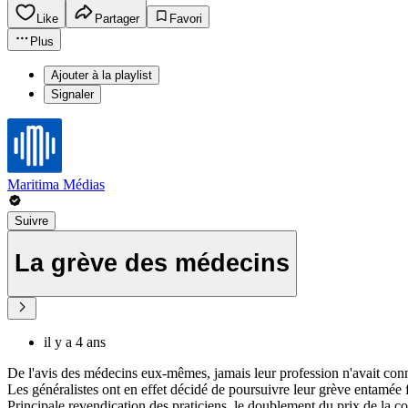
Like
Partager
Favori
Plus
Ajouter à la playlist
Signaler
Maritima Médias
Suivre
La grève des médecins
il y a 4 ans
De l'avis des médecins eux-mêmes, jamais leur profession n'avait conn
Les généralistes ont en effet décidé de poursuivre leur grève entamée f
Principale revendication des praticiens, le doublement du prix de la co