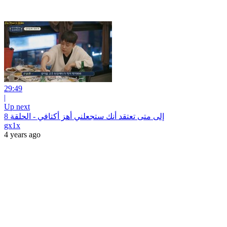
29:49
|
Up next
إلى متى تعتقد أنك ستجعلني أهز أكتافي - الحلقة 8
gx1x
4 years ago