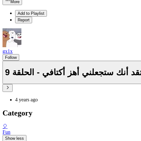
More
Add to Playlist
Report
gx1x
Follow
قد أنك ستجعلني أهز أكتافي - الحلقة 9
4 years ago
Category
🎈
Fun
Show less