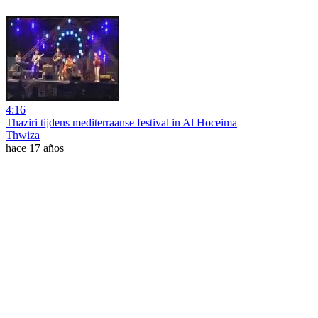
4:16
Thaziri tijdens mediterraanse festival in Al Hoceima
Thwiza
hace 17 años