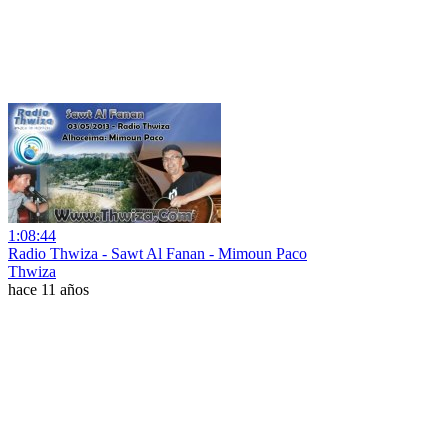
1:08:44
Radio Thwiza - Sawt Al Fanan - Mimoun Paco
Thwiza
hace 11 años