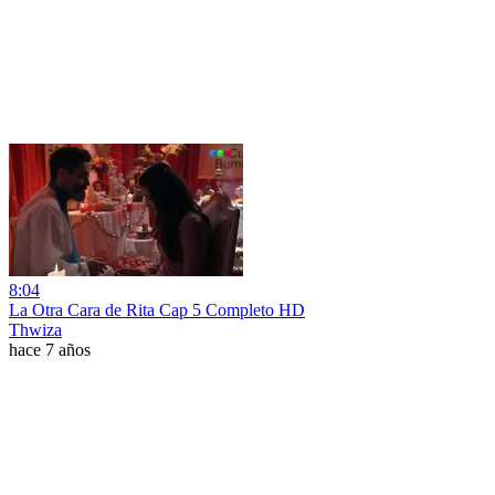
8:04
La Otra Cara de Rita Cap 5 Completo HD
Thwiza
hace 7 años