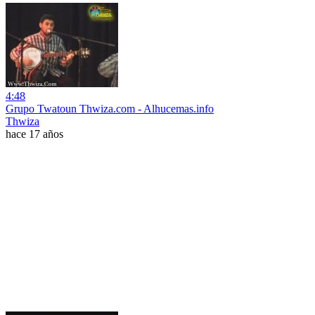
4:48
Grupo Twatoun Thwiza.com - Alhucemas.info
Thwiza
hace 17 años