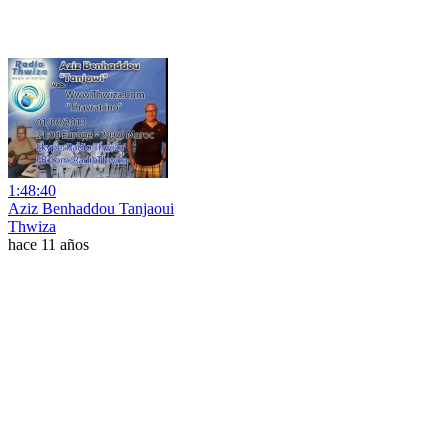
1:48:40
Aziz Benhaddou Tanjaoui
Thwiza
hace 11 años