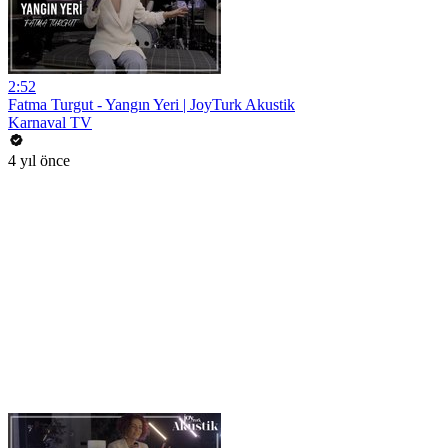
2:52
Fatma Turgut - Yangın Yeri | JoyTurk Akustik
Karnaval TV
4 yıl önce