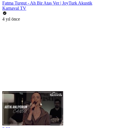
Fatma Turgut - Ah Bir Ataş Ver | JoyTurk Akustik
Karnaval TV
4 yıl önce