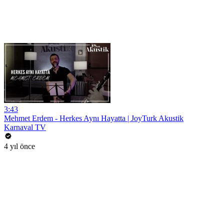
3:43
Mehmet Erdem - Herkes Aynı Hayatta | JoyTurk Akustik
Karnaval TV
4 yıl önce