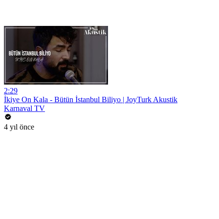
2:29
İkiye On Kala - Bütün İstanbul Biliyo | JoyTurk Akustik
Karnaval TV
4 yıl önce