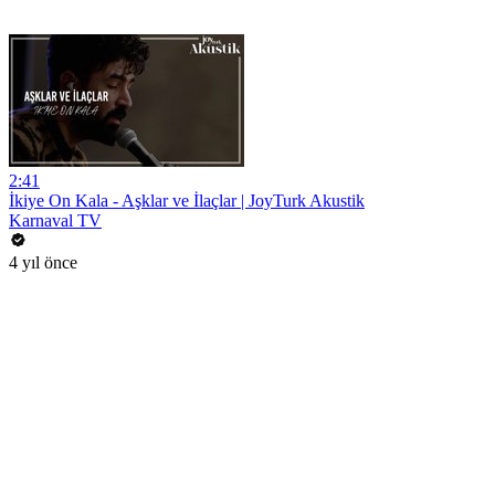
2:41
İkiye On Kala - Aşklar ve İlaçlar | JoyTurk Akustik
Karnaval TV
4 yıl önce