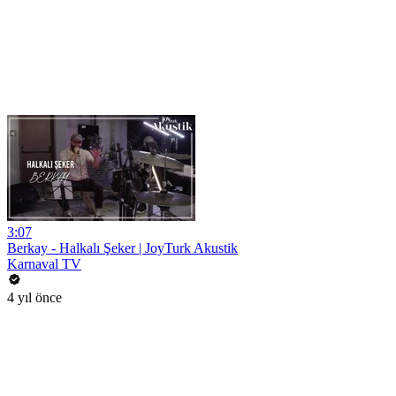
3:07
Berkay - Halkalı Şeker | JoyTurk Akustik
Karnaval TV
4 yıl önce