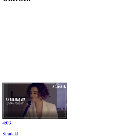
4:03
|
Sıradaki