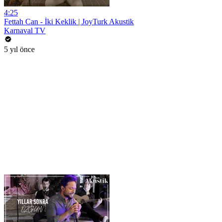
4:25
Fettah Can - İki Keklik | JoyTurk Akustik
Karnaval TV
5 yıl önce