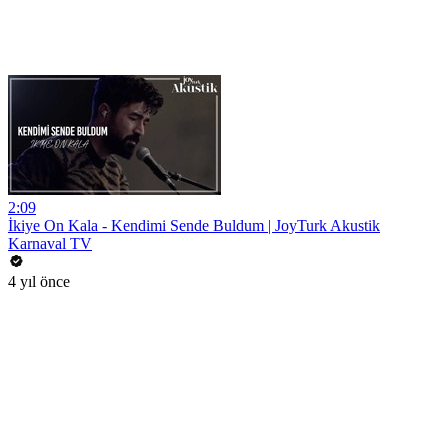
2:09
İkiye On Kala - Kendimi Sende Buldum | JoyTurk Akustik
Karnaval TV
4 yıl önce