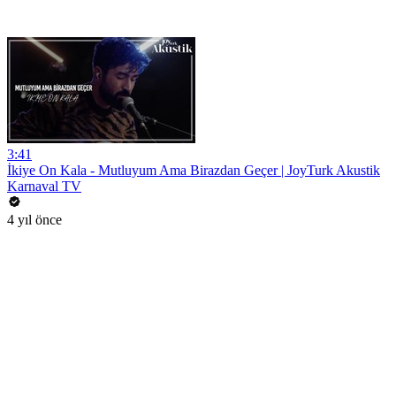
3:41
İkiye On Kala - Mutluyum Ama Birazdan Geçer | JoyTurk Akustik
Karnaval TV
4 yıl önce