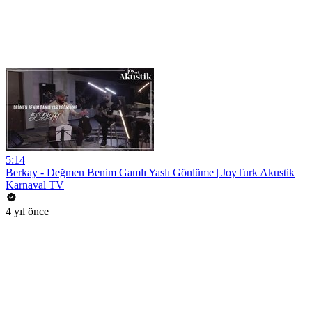
5:14
Berkay - Değmen Benim Gamlı Yaslı Gönlüme | JoyTurk Akustik
Karnaval TV
4 yıl önce