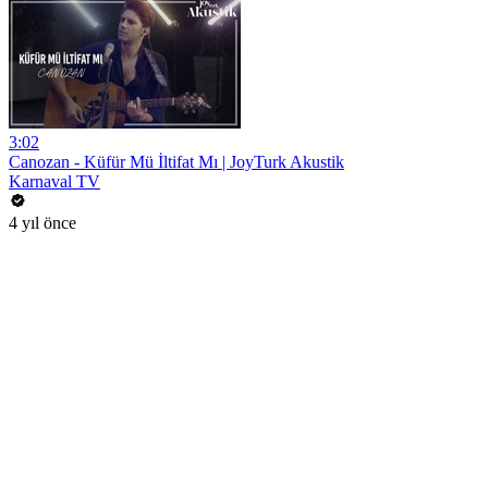
3:02
Canozan - Küfür Mü İltifat Mı | JoyTurk Akustik
Karnaval TV
4 yıl önce