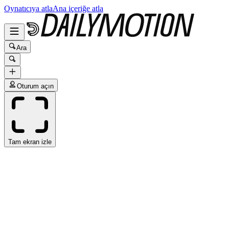
Oynatıcıya atla
Ana içeriğe atla
Ara
Oturum açın
Tam ekran izle