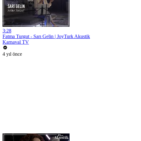
3:28
Fatma Turgut - Sarı Gelin | JoyTurk Akustik
Karnaval TV
4 yıl önce