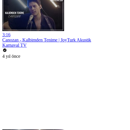
3:16
Canozan - Kalbimden Tenime | JoyTurk Akustik
Karnaval TV
4 yıl önce