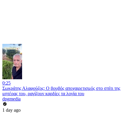
0:25
Σωκράτης Αλαφούζος: Ο βουβός αποχαιρετισμός στο σπίτι της
μητέρας του, ραγίζουν καρδίες τα λογία του
dpgmedia
1 day ago