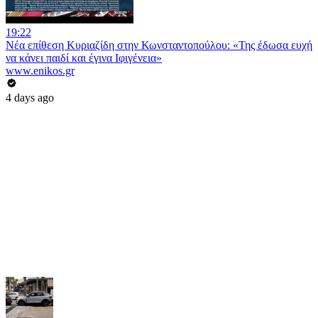
19:22
Νέα επίθεση Κυριαζίδη στην Κωνσταντοπούλου: «Της έδωσα ευχή
να κάνει παιδί και έγινα Ιφιγένεια»
www.enikos.gr
4 days ago