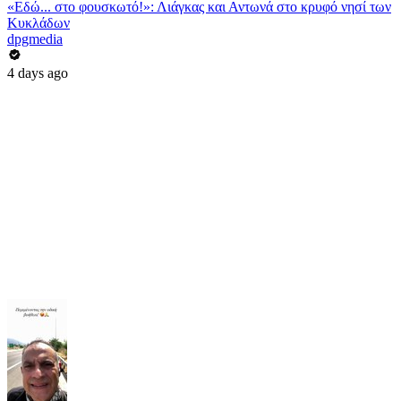
«Εδώ... στο φουσκωτό!»: Λιάγκας και Αντωνά στο κρυφό νησί των
Κυκλάδων
dpgmedia
4 days ago