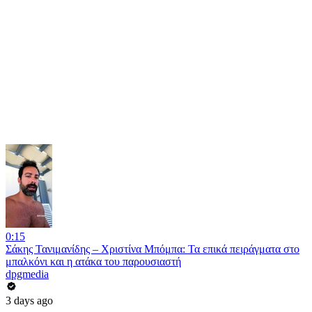
0:15
Σάκης Τανιμανίδης – Χριστίνα Μπόμπα: Τα επικά πειράγματα στο
μπαλκόνι και η ατάκα του παρουσιαστή
dpgmedia
3 days ago