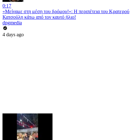
0:17
«Μείναμε στη μέση του δρόμου!»: Η περιπέτεια του Κρατερού
Κατσούλη κάτω από τον καυτό ήλιο!
dpgmedia
4 days ago