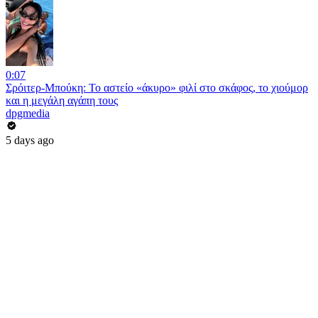
0:07
Σρόιτερ-Μπούκη: Το αστείο «άκυρο» φιλί στο σκάφος, το χιούμορ
και η μεγάλη αγάπη τους
dpgmedia
5 days ago