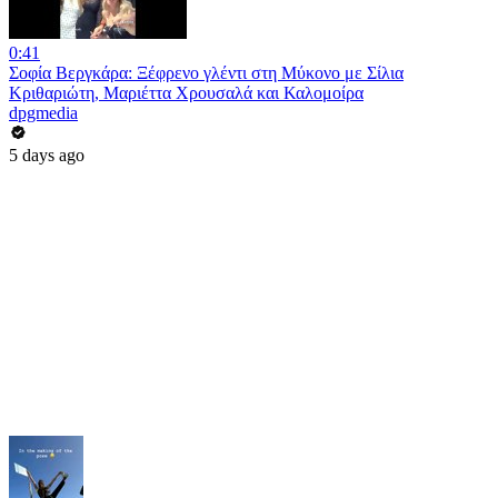
0:41
Σοφία Βεργκάρα: Ξέφρενο γλέντι στη Μύκονο με Σίλια
Κριθαριώτη, Μαριέττα Χρουσαλά και Καλομοίρα
dpgmedia
5 days ago