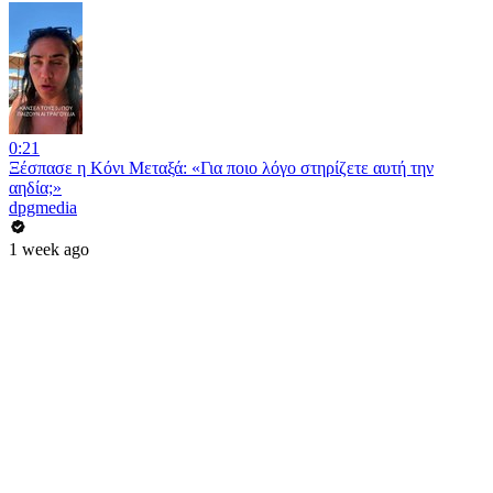
0:21
Ξέσπασε η Κόνι Μεταξά: «Για ποιο λόγο στηρίζετε αυτή την
αηδία;»
dpgmedia
1 week ago