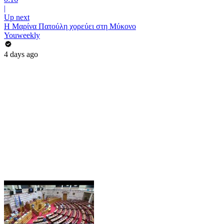
|
Up next
Η Μαρίνα Πατούλη χορεύει στη Μύκονο
Youweekly
4 days ago