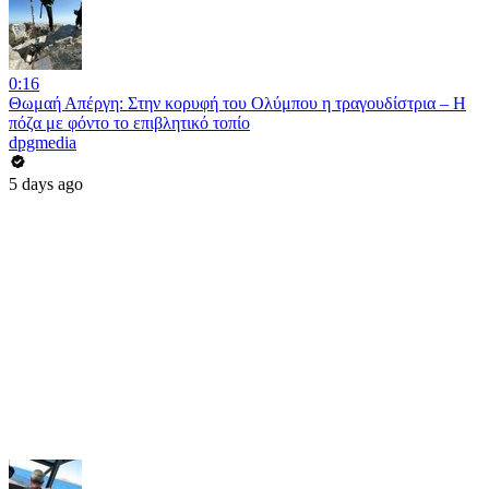
0:16
Θωμαή Απέργη: Στην κορυφή του Ολύμπου η τραγουδίστρια – Η
πόζα με φόντο το επιβλητικό τοπίο
dpgmedia
5 days ago