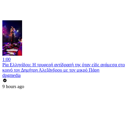
1:00
Ρία Ελληνίδου: H τρυφερή αντίδρασή της όταν είδε ανάμεσα στο
κοινό τον Δημήτρη Αλεξάνδρου με τον μικρό Πάρη
dpgmedia
9 hours ago