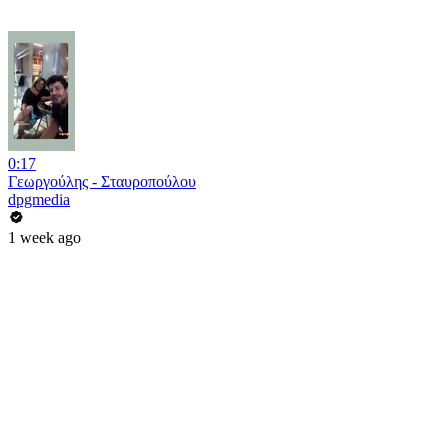
0:17
Γεωργούλης - Σταυροπούλου
dpgmedia
1 week ago