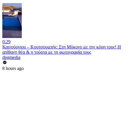
0:29
Καινούργιου – Κουτσουμπής: Στη Μύκονο με την κόρη τους! Η
απίθανη θέα & η τούρτα με τη φωτογραφία τους
dpgmedia
8 hours ago