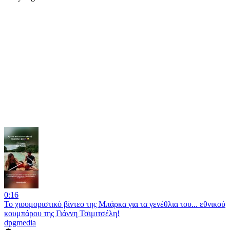
0:16
Το χιουμοριστικό βίντεο της Μπάρκα για τα γενέθλια του... εθνικού
κουμπάρου της Γιάννη Τσιμιτσέλη!
dpgmedia