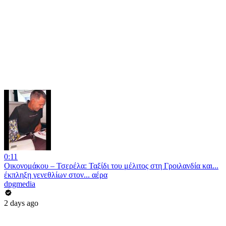
0:11
Οικονομάκου – Τσερέλα: Ταξίδι του μέλιτος στη Γροιλανδία και...
έκπληξη γενεθλίων στον... αέρα
dpgmedia
2 days ago