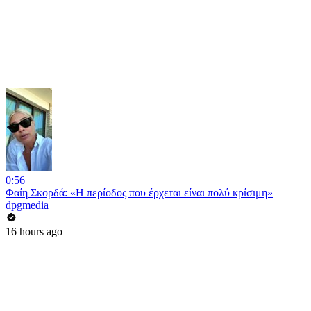
0:56
Φαίη Σκορδά: «Η περίοδος που έρχεται είναι πολύ κρίσιμη»
dpgmedia
16 hours ago