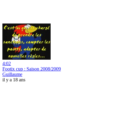
4:02
Footix cup : Saison 2008/2009
Guillaume
il y a 18 ans