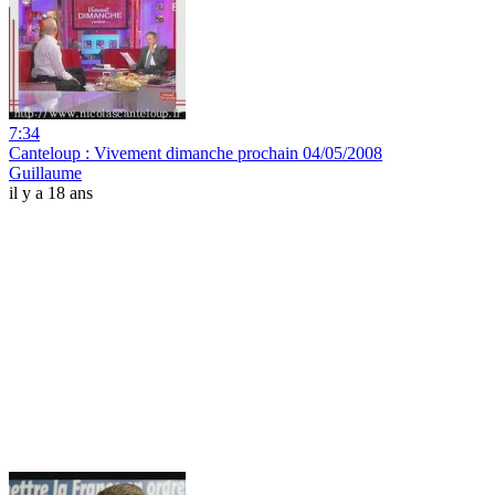
7:34
Canteloup : Vivement dimanche prochain 04/05/2008
Guillaume
il y a 18 ans