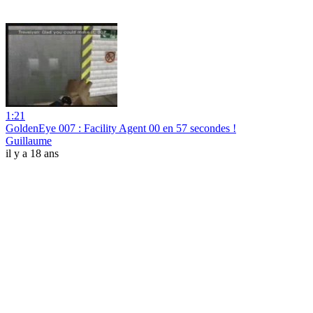
1:21
GoldenEye 007 : Facility Agent 00 en 57 secondes !
Guillaume
il y a 18 ans