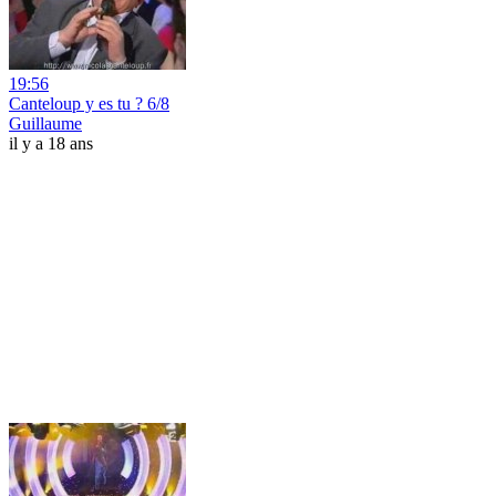
19:56
Canteloup y es tu ? 6/8
Guillaume
il y a 18 ans