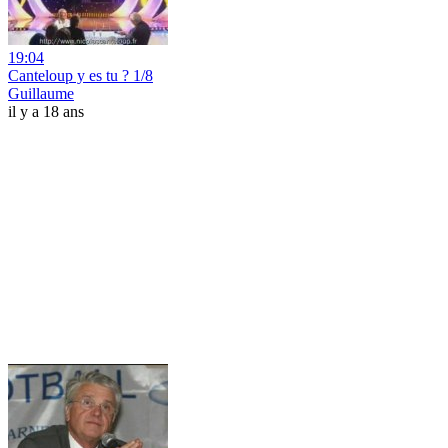
19:04
Canteloup y es tu ? 1/8
Guillaume
il y a 18 ans