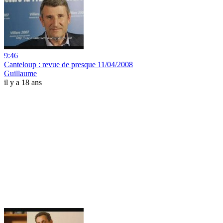
9:46
Canteloup : revue de presque 11/04/2008
Guillaume
il y a 18 ans