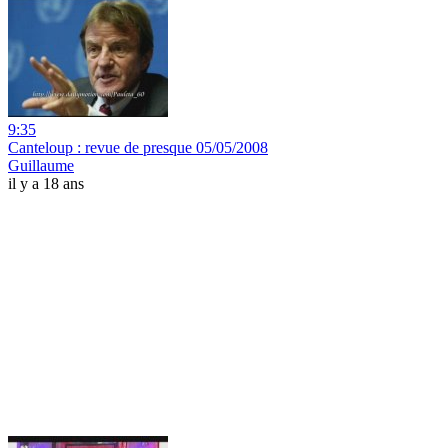
9:35
Canteloup : revue de presque 05/05/2008
Guillaume
il y a 18 ans