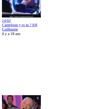
14:02
Canteloup y es tu ? 8/8
Guillaume
il y a 18 ans