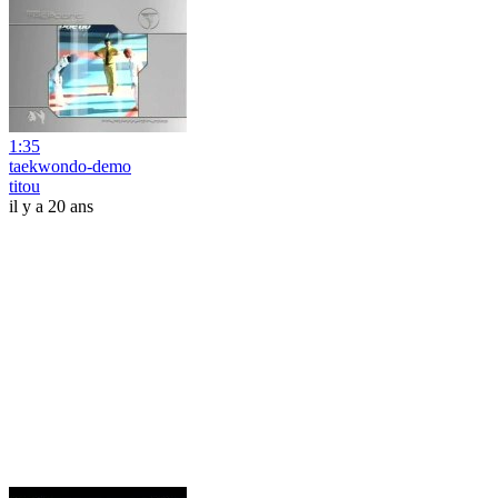
1:35
taekwondo-demo
titou
il y a 20 ans