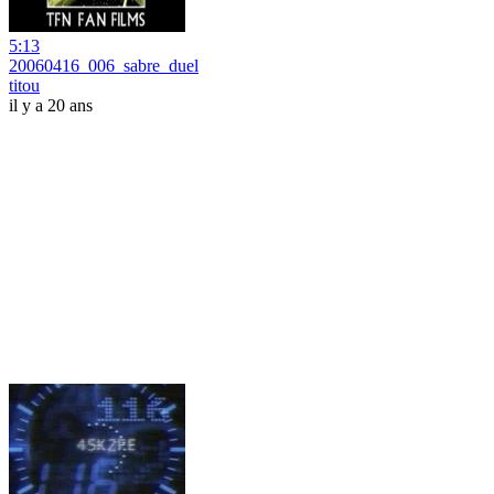
5:13
20060416_006_sabre_duel
titou
il y a 20 ans