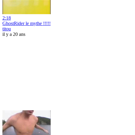
2:18
GhostRider le mythe !!!!!
titou
il y a 20 ans