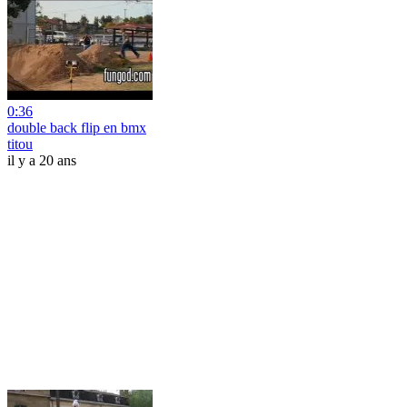
0:36
double back flip en bmx
titou
il y a 20 ans