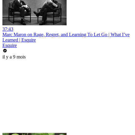
37:43
Marc Maron on Rage, Regret, and Learning To Let Go | What I’ve
Learned | Esquire
Esquire
il y a 9 mois