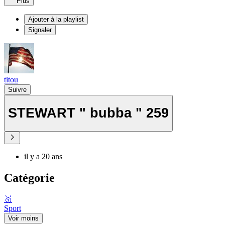
Plus
Ajouter à la playlist
Signaler
titou
Suivre
STEWART " bubba " 259
il y a 20 ans
Catégorie
🥇
Sport
Voir moins