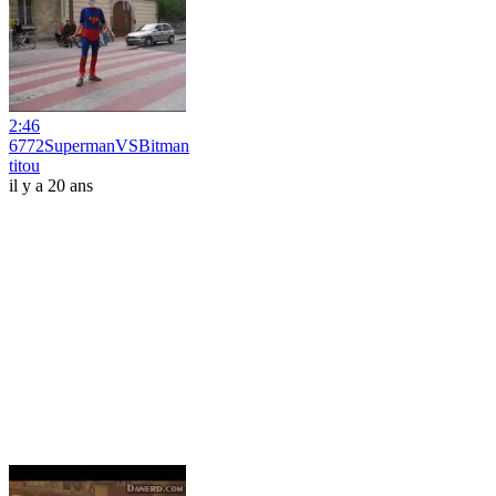
2:46
6772SupermanVSBitman
titou
il y a 20 ans