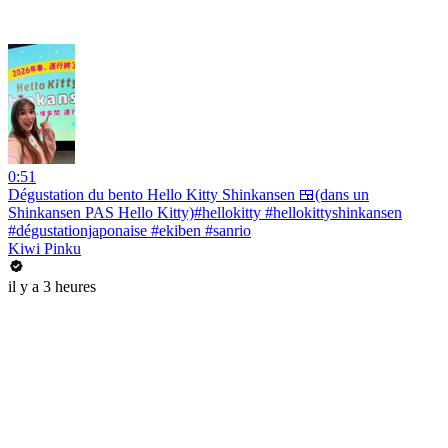
0:51
Dégustation du bento Hello Kitty Shinkansen 🍱(dans un
Shinkansen PAS Hello Kitty)#hellokitty #hellokittyshinkansen
#dégustationjaponaise #ekiben #sanrio
Kiwi Pinku
il y a 3 heures