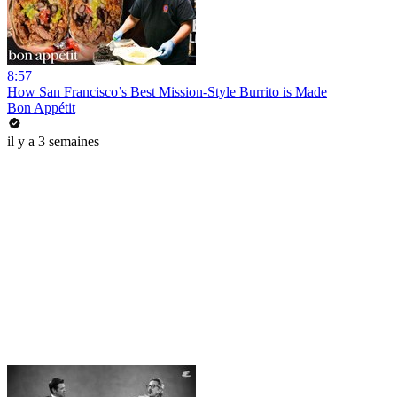
8:57
How San Francisco’s Best Mission-Style Burrito is Made
Bon Appétit
il y a 3 semaines