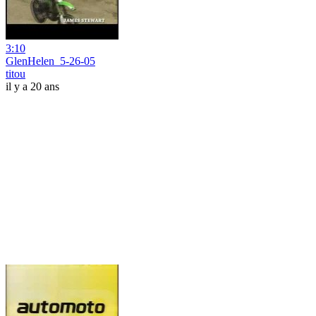
3:10
GlenHelen_5-26-05
titou
il y a 20 ans