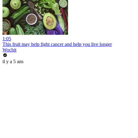
1:05
This fruit may help fight cancer and help you live longer
Wochit
il y a 5 ans