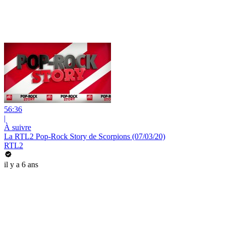
56:36
|
À suivre
La RTL2 Pop-Rock Story de Scorpions (07/03/20)
RTL2
il y a 6 ans