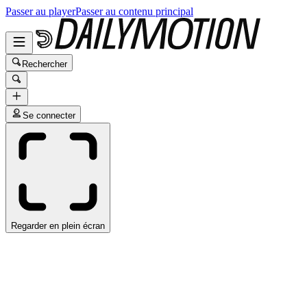
Passer au player
Passer au contenu principal
Rechercher
Se connecter
Regarder en plein écran