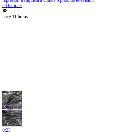
represión franquista a clínica o plató de televisión
elDiario.es
hace 11 horas
0:23