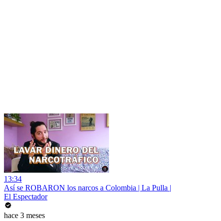
13:34
Así se ROBARON los narcos a Colombia | La Pulla |
El Espectador
hace 3 meses