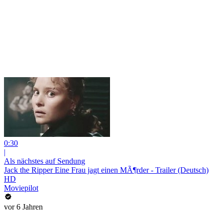
0:30
|
Als nächstes auf Sendung
Jack the Ripper Eine Frau jagt einen MÃ¶rder - Trailer (Deutsch)
HD
Moviepilot
vor 6 Jahren