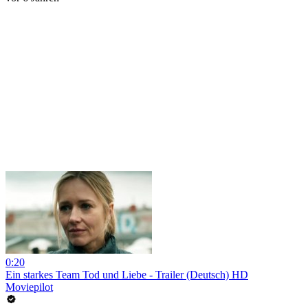
0:20
Ein starkes Team Tod und Liebe - Trailer (Deutsch) HD
Moviepilot