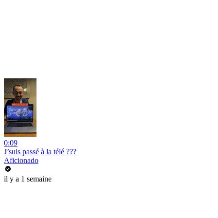
0:09
J’suis passé à la télé ???
Aficionado
il y a 1 semaine