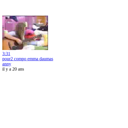
3:31
pour2 compo emma daumas
anny
il y a 20 ans