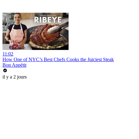
11:02
How One of NYC’s Best Chefs Cooks the Juiciest Steak
Bon Appétit
il y a 2 jours