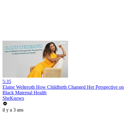
5:35
Elaine Welteroth How Childbirth Changed Her Perspective on
Black Maternal Health
SheKnows
il y a 3 ans