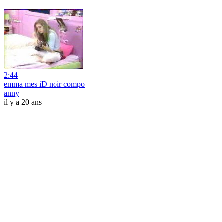
2:44
emma mes iD noir compo
anny
il y a 20 ans