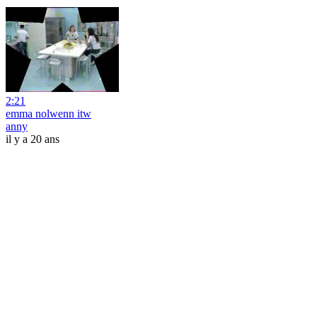
2:21
emma nolwenn itw
anny
il y a 20 ans