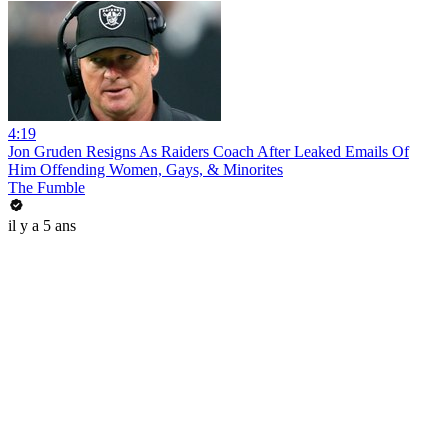
4:19
Jon Gruden Resigns As Raiders Coach After Leaked Emails Of
Him Offending Women, Gays, & Minorites
The Fumble
il y a 5 ans