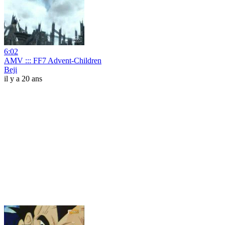
6:02
AMV ::: FF7 Advent-Children
Beji
il y a 20 ans