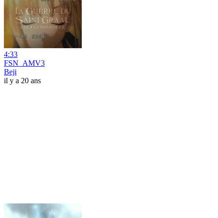
4:33
FSN_AMV3
Beji
il y a 20 ans