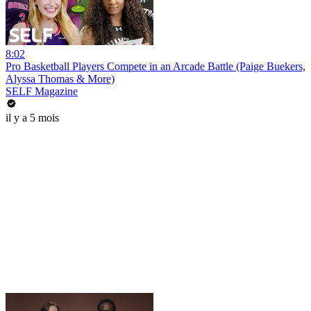
8:02
Pro Basketball Players Compete in an Arcade Battle (Paige Buekers,
Alyssa Thomas & More)
SELF Magazine
il y a 5 mois