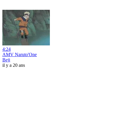
4:24
AMV Naruto'One
Beji
il y a 20 ans