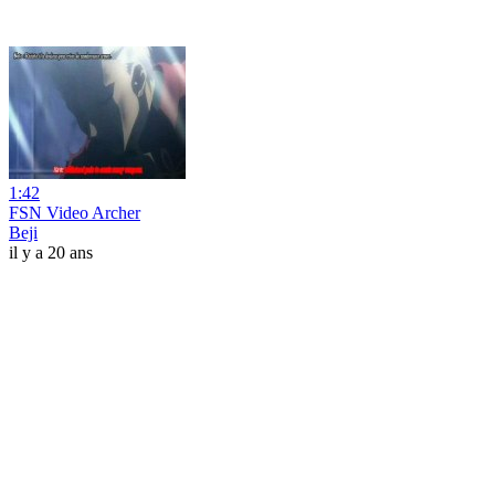
1:42
FSN Video Archer
Beji
il y a 20 ans