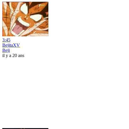
3:45
BejitaXV
Beji
il y a 20 ans