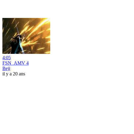
4:05
FSN_AMV 4
Beji
il y a 20 ans