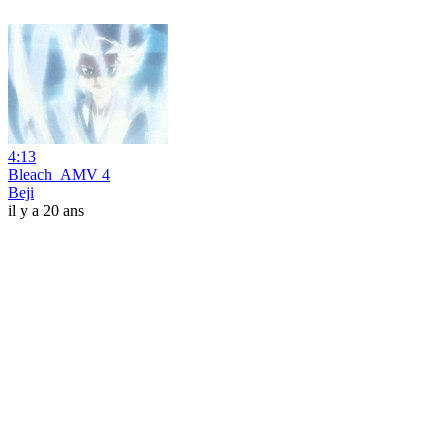
4:13
Bleach_AMV 4
Beji
il y a 20 ans