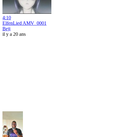
4:10
ElfenLied AMV_0001
Beji
il y a 20 ans