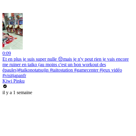
0:09
Et en plus je suis super nulle 😔mais je n'y peut rien je vais encore
me ruiner en taiko (au moins c'est un bon workout des
épaules)#taikonotatsujin #taitostation #gamecenter #jeux vidéo
#visitjapanfr
Kiwi Pinku
il y a 1 semaine