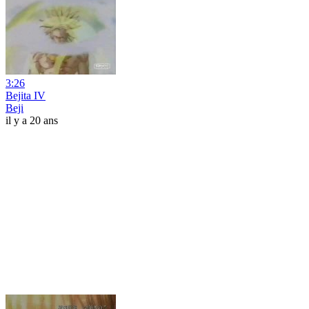
3:26
Bejita IV
Beji
il y a 20 ans