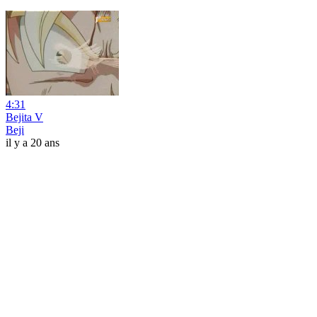
4:31
Bejita V
Beji
il y a 20 ans