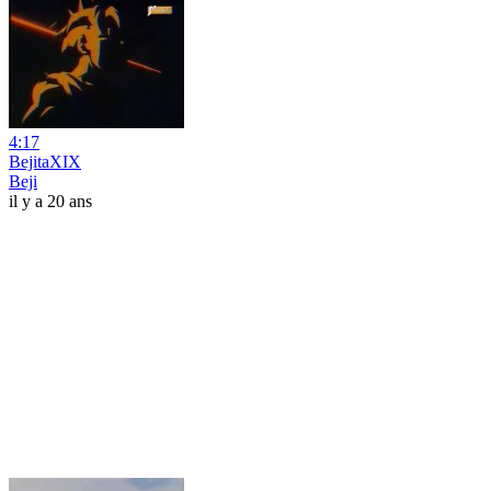
4:17
BejitaXIX
Beji
il y a 20 ans