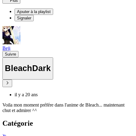
Plus
Ajouter à la playlist
Signaler
Beji
Suivre
BleachDark
il y a 20 ans
Voila mon moment préfére dans l'anime de Bleach... maintenant
chut et admirer ^^
Catégorie