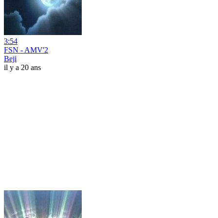
3:54
FSN - AMV'2
Beji
il y a 20 ans