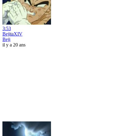
3:53
BejitaXIV
Beji
il y a 20 ans