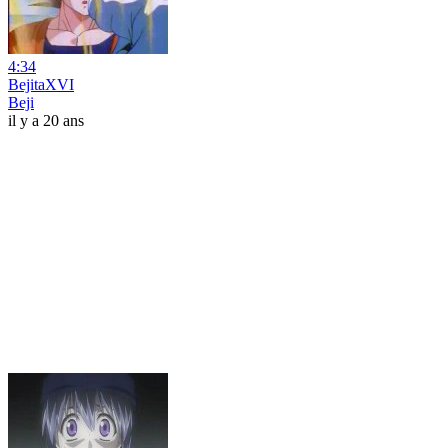
4:34
BejitaXVI
Beji
il y a 20 ans