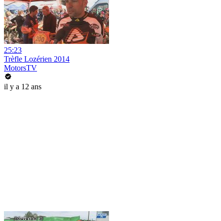
25:23
Trèfle Lozérien 2014
MotorsTV
il y a 12 ans