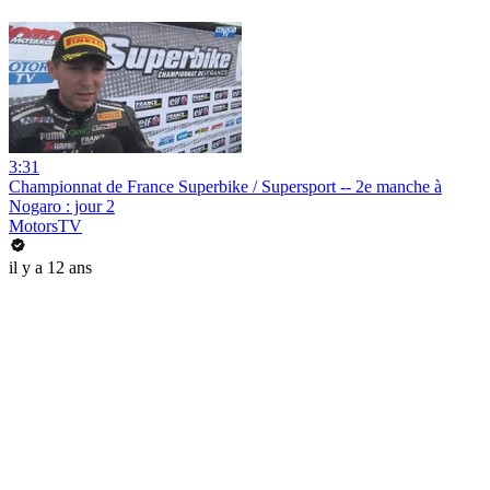
3:31
Championnat de France Superbike / Supersport -- 2e manche à
Nogaro : jour 2
MotorsTV
il y a 12 ans