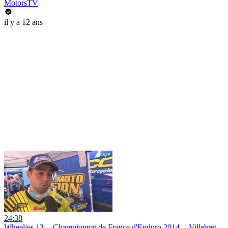
MotorsTV
il y a 12 ans
24:38
Wheelies 13 -- Championnat de France d'Enduro 2014 -- Villebret