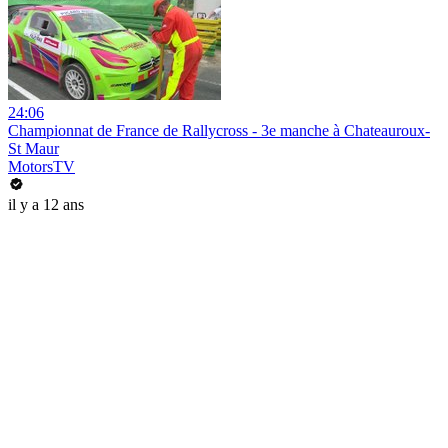
24:06
Championnat de France de Rallycross - 3e manche à Chateauroux-
St Maur
MotorsTV
il y a 12 ans