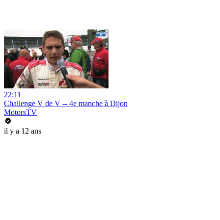
22:11
Challenge V de V -- 4e manche à Dijon
MotorsTV
il y a 12 ans