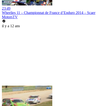
23:49
Wheelies 11 – Championnat de France d’Enduro 2014 – Scaer
MotorsTV
il y a 12 ans