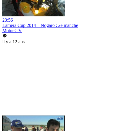
23:56
Lamera Cup 2014 – Nogaro : 2e manche
MotorsTV
il y a 12 ans