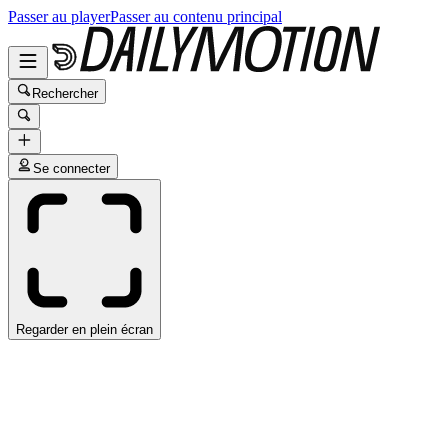
Passer au player
Passer au contenu principal
Rechercher
Se connecter
Regarder en plein écran