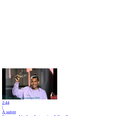
2:44
|
À suivre