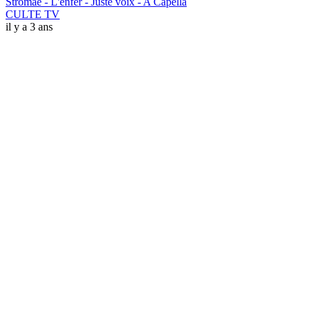
Stromae - L'enfer - Juste voix - A Capella
CULTE TV
il y a 3 ans