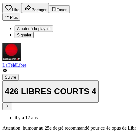
Like
Partager
Favori
Plus
Ajouter à la playlist
Signaler
LaTéléLibre
Suivre
426 LIBRES COURTS 4
il y a 17 ans
Attention, humour au 25e degré recommandé pour ce 4e opus de Libr