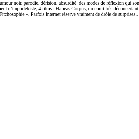
mour noir, parodie, dérision, absurdité, des modes de réflexion qui sont
nt n’importekiste, 4 films : Habeas Corpus, un court très déconcertant 
« Fitchosophie ». Parfois Internet réserve vraiment de drôle de surprise