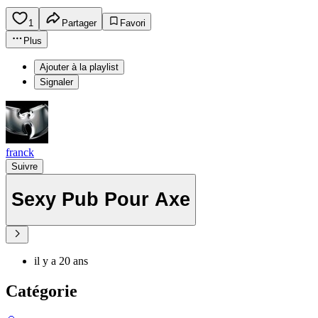
1
Partager
Favori
Plus
Ajouter à la playlist
Signaler
franck
Suivre
Sexy Pub Pour Axe
il y a 20 ans
Catégorie