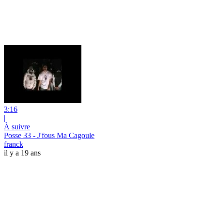
3:16
|
À suivre
Posse 33 - J'fous Ma Cagoule
franck
il y a 19 ans