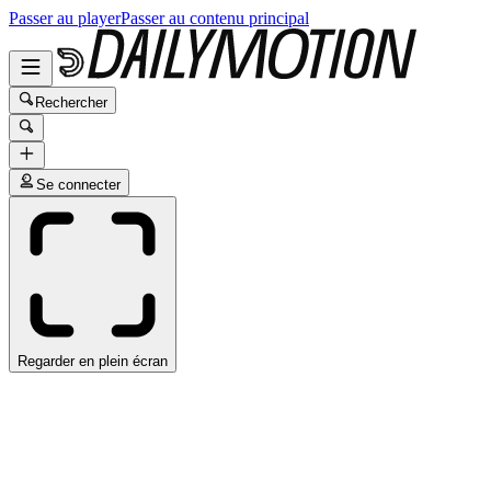
Passer au player
Passer au contenu principal
Rechercher
Se connecter
Regarder en plein écran