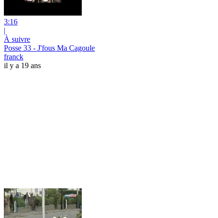
3:16
|
À suivre
Posse 33 - J'fous Ma Cagoule
franck
il y a 19 ans