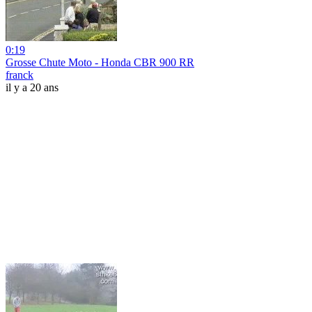
0:19
Grosse Chute Moto - Honda CBR 900 RR
franck
il y a 20 ans