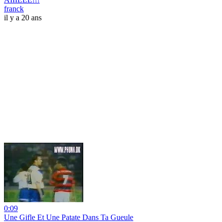
franck
il y a 20 ans
0:09
Une Gifle Et Une Patate Dans Ta Gueule