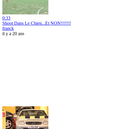
0:33
Shoot Dans Le Chien...Et NON!!!!!!!
franck
il y a 20 ans