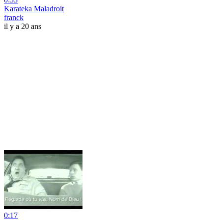
Karateka Maladroit
franck
il y a 20 ans
0:17