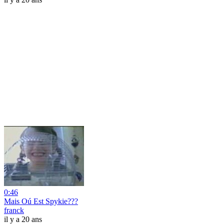
0:46
Mais Oú Est Spykie???
franck
il y a 20 ans