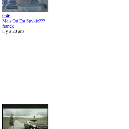
0:46
Mais Oú Est Spykie???
franck
il y a 20 ans