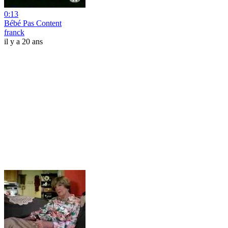
0:13
Bébé Pas Content
franck
il y a 20 ans