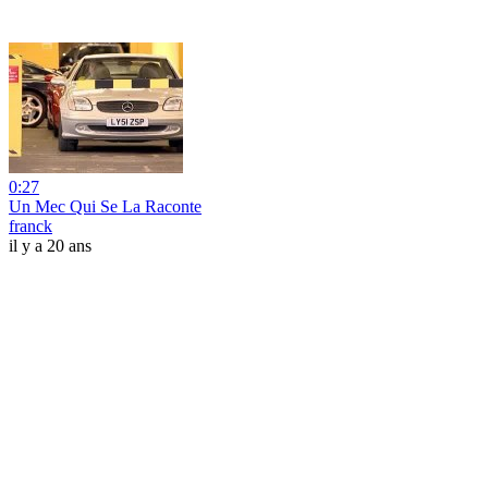
0:27
Un Mec Qui Se La Raconte
franck
il y a 20 ans